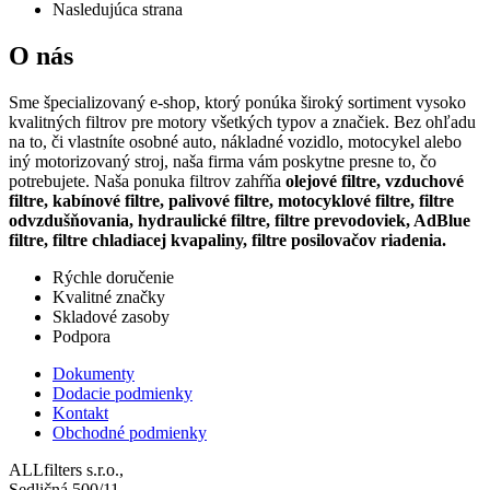
Nasledujúca strana
O nás
Sme špecializovaný e-shop, ktorý ponúka široký sortiment vysoko
kvalitných filtrov pre motory všetkých typov a značiek. Bez ohľadu
na to, či vlastníte osobné auto, nákladné vozidlo, motocykel alebo
iný motorizovaný stroj, naša firma vám poskytne presne to, čo
potrebujete. Naša ponuka filtrov zahŕňa
olejové filtre, vzduchové
filtre, kabínové filtre, palivové filtre, motocyklové filtre, filtre
odvzdušňovania, hydraulické filtre, filtre prevodoviek, AdBlue
filtre, filtre chladiacej kvapaliny, filtre posilovačov riadenia.
Rýchle doručenie
Kvalitné značky
Skladové zasoby
Podpora
Dokumenty
Dodacie podmienky
Kontakt
Obchodné podmienky
ALLfilters s.r.o.,
Sedličná 500/11,