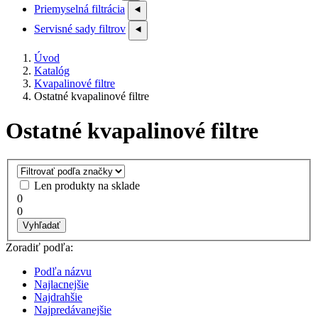
Priemyselná filtrácia
⯇
Servisné sady filtrov
⯇
Úvod
Katalóg
Kvapalinové filtre
Ostatné kvapalinové filtre
Ostatné kvapalinové filtre
Len produkty na sklade
0
0
Vyhľadať
Zoradiť podľa:
Podľa názvu
Najlacnejšie
Najdrahšie
Najpredávanejšie