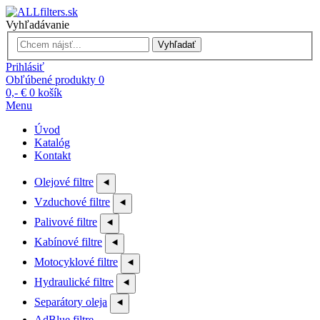
Vyhľadávanie
Vyhľadať
Prihlásiť
Obľúbené produkty
0
0,- €
0
košík
Menu
Úvod
Katalóg
Kontakt
Olejové filtre
⯇
Vzduchové filtre
⯇
Palivové filtre
⯇
Kabínové filtre
⯇
Motocyklové filtre
⯇
Hydraulické filtre
⯇
Separátory oleja
⯇
AdBlue filtre