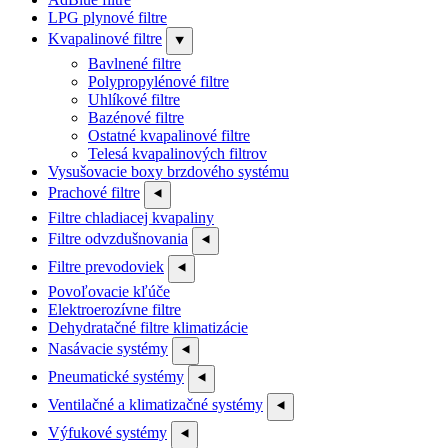
LPG plynové filtre
Kvapalinové filtre
⯆
Bavlnené filtre
Polypropylénové filtre
Uhlíkové filtre
Bazénové filtre
Ostatné kvapalinové filtre
Telesá kvapalinových filtrov
Vysušovacie boxy brzdového systému
Prachové filtre
⯇
Filtre chladiacej kvapaliny
Filtre odvzdušnovania
⯇
Filtre prevodoviek
⯇
Povoľovacie kľúče
Elektroerozívne filtre
Dehydratačné filtre klimatizácie
Nasávacie systémy
⯇
Pneumatické systémy
⯇
Ventilačné a klimatizačné systémy
⯇
Výfukové systémy
⯇