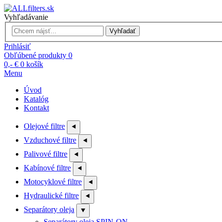
Vyhľadávanie
Vyhľadať
Prihlásiť
Obľúbené produkty
0
0,- €
0
košík
Menu
Úvod
Katalóg
Kontakt
Olejové filtre
⯇
Vzduchové filtre
⯇
Palivové filtre
⯇
Kabínové filtre
⯇
Motocyklové filtre
⯇
Hydraulické filtre
⯇
Separátory oleja
⯆
Separátory oleja SPIN-ON