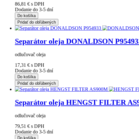
86,81 €
s DPH
Dodanie do 3-5 dní
Do košíka
Pridať do obľúbených
Separátor oleja DONALDSON P95493
odlučovač oleja
17,31 €
s DPH
Dodanie do 3-5 dní
Do košíka
Pridať do obľúbených
Separátor oleja HENGST FILTER A
odlučovač oleja
79,51 €
s DPH
Dodanie do 3-5 dní
Do košíka