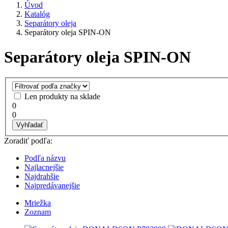
Úvod
Katalóg
Separátory oleja
Separátory oleja SPIN-ON
Separátory oleja SPIN-ON
Len produkty na sklade
0
0
Vyhľadať
Zoradiť podľa:
Podľa názvu
Najlacnejšie
Najdrahšie
Najpredávanejšie
Mriežka
Zoznam