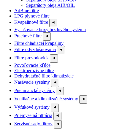
Separátory oleja AIR/OIL
AdBlue filtre
LPG plynové filtre
Kvapalinové filtre
⯇
Vysušovacie boxy brzdového systému
Prachové filtre
⯇
Filtre chladiacej kvapaliny
Filtre odvzdušnovania
⯇
Filtre prevodoviek
⯇
Povoľovacie kľúče
Elektroerozívne filtre
Dehydratačné filtre klimatizácie
Nasávacie systémy
⯇
Pneumatické systémy
⯇
Ventilačné a klimatizačné systémy
⯇
Výfukové systémy
⯇
Priemyselná filtrácia
⯇
Servisné sady filtrov
⯇