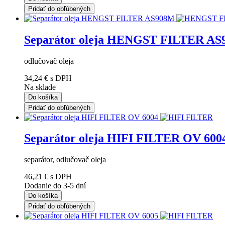
Pridať do obľúbených
Separátor oleja HENGST FILTER A
odlučovač oleja
34,24 €
s DPH
Na sklade
Do košíka
Pridať do obľúbených
Separátor oleja HIFI FILTER OV 600
separátor, odlučovač oleja
46,21 €
s DPH
Dodanie do 3-5 dní
Do košíka
Pridať do obľúbených