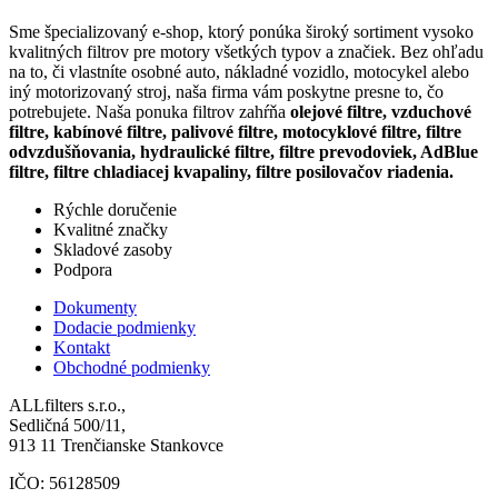
Sme špecializovaný e-shop, ktorý ponúka široký sortiment vysoko
kvalitných filtrov pre motory všetkých typov a značiek. Bez ohľadu
na to, či vlastníte osobné auto, nákladné vozidlo, motocykel alebo
iný motorizovaný stroj, naša firma vám poskytne presne to, čo
potrebujete. Naša ponuka filtrov zahŕňa
olejové filtre, vzduchové
filtre, kabínové filtre, palivové filtre, motocyklové filtre, filtre
odvzdušňovania, hydraulické filtre, filtre prevodoviek, AdBlue
filtre, filtre chladiacej kvapaliny, filtre posilovačov riadenia.
Rýchle doručenie
Kvalitné značky
Skladové zasoby
Podpora
Dokumenty
Dodacie podmienky
Kontakt
Obchodné podmienky
ALLfilters s.r.o.,
Sedličná 500/11,
913 11 Trenčianske Stankovce
IČO: 56128509