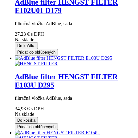
AdBlue filter HENGST FILTER
E102U01 D179
filtračná vložka AdBlue, sada
27,23 €
s DPH
Na sklade
Do košíka
Pridať do obľúbených
AdBlue filter HENGST FILTER
E103U D295
filtračná vložka AdBlue, sada
34,93 €
s DPH
Na sklade
Do košíka
Pridať do obľúbených