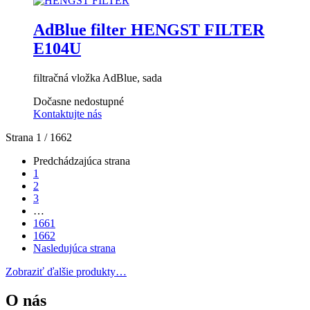
AdBlue filter HENGST FILTER
E104U
filtračná vložka AdBlue, sada
Dočasne nedostupné
Kontaktujte nás
Strana 1 / 1662
Predchádzajúca strana
1
2
3
…
1661
1662
Nasledujúca strana
Zobraziť ďalšie produkty…
O nás