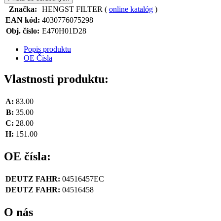
Značka:
HENGST FILTER (
online katalóg
)
EAN kód:
4030776075298
Obj. číslo:
E470H01D28
Popis produktu
OE Čísla
Vlastnosti produktu:
A:
83.00
B:
35.00
C:
28.00
H:
151.00
OE čísla:
DEUTZ FAHR:
04516457EC
DEUTZ FAHR:
04516458
O nás