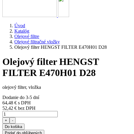
Úvod
Katalóg
Olejové filtre
Olejové filtračné vložky
Olejový filter HENGST FILTER E470H01 D28
Olejový filter HENGST
FILTER E470H01 D28
olejový filter, vložka
Dodanie do 3-5 dní
64,48 €
s DPH
52,42 € bez DPH
+
-
Do košika
Pridať do obľúbených