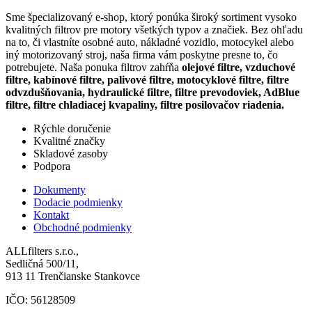
Sme špecializovaný e-shop, ktorý ponúka široký sortiment vysoko
kvalitných filtrov pre motory všetkých typov a značiek. Bez ohľadu
na to, či vlastníte osobné auto, nákladné vozidlo, motocykel alebo
iný motorizovaný stroj, naša firma vám poskytne presne to, čo
potrebujete. Naša ponuka filtrov zahŕňa
olejové filtre, vzduchové
filtre, kabínové filtre, palivové filtre, motocyklové filtre, filtre
odvzdušňovania, hydraulické filtre, filtre prevodoviek, AdBlue
filtre, filtre chladiacej kvapaliny, filtre posilovačov riadenia.
Rýchle doručenie
Kvalitné značky
Skladové zasoby
Podpora
Dokumenty
Dodacie podmienky
Kontakt
Obchodné podmienky
ALLfilters s.r.o.,
Sedličná 500/11,
913 11 Trenčianske Stankovce
IČO: 56128509