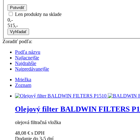
Potvrdiť
Len produkty na sklade
0,-
515,-
Vyhľadať
Zoradiť podľa:
Podľa názvu
Najlacnejšie
Najdrahšie
Najpredávanejšie
Mriežka
Zoznam
Olejový filter BALDWIN FILTERS P1
olejová filtračná vložka
48,08 €
s DPH
Dodanie do 3-5 dní