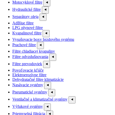
Motocyklové filtre
⯇
Hydraulické filtre
⯇
Separátory oleja
⯇
AdBlue filtre
LPG plynové filtre
Kvapalinové filtre
⯇
Vysušovacie boxy brzdového systému
Prachové filtre
⯇
Filtre chladiacej kvapaliny
Filtre odvzdušnovania
⯇
Filtre prevodoviek
⯇
Povoľovacie kľúče
Elektroerozívne filtre
Dehydratačné filtre klimatizácie
Nasávacie systémy
⯇
Pneumatické systémy
⯇
Ventilačné a klimatizačné systémy
⯇
Výfukové systémy
⯇
Priemyselná filtrácia
⯇