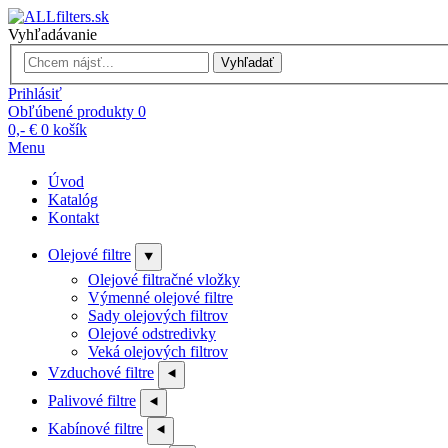
Vyhľadávanie
Vyhľadať
Prihlásiť
Obľúbené produkty
0
0,- €
0
košík
Menu
Úvod
Katalóg
Kontakt
Olejové filtre
⯆
Olejové filtračné vložky
Výmenné olejové filtre
Sady olejových filtrov
Olejové odstredivky
Veká olejových filtrov
Vzduchové filtre
⯇
Palivové filtre
⯇
Kabínové filtre
⯇