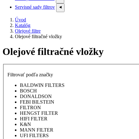
Servisné sady filtrov
⯇
Úvod
Katalóg
Olejové filtre
Olejové filtračné vložky
Olejové filtračné vložky
Filtrovať podľa značky
BALDWIN FILTERS
BOSCH
DONALDSON
FEBI BILSTEIN
FILTRON
HENGST FILTER
HIFI FILTER
K&N
MANN FILTER
UFI FILTERS