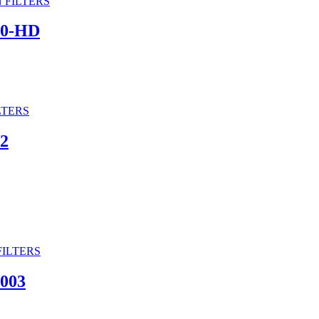
20-HD
2
003