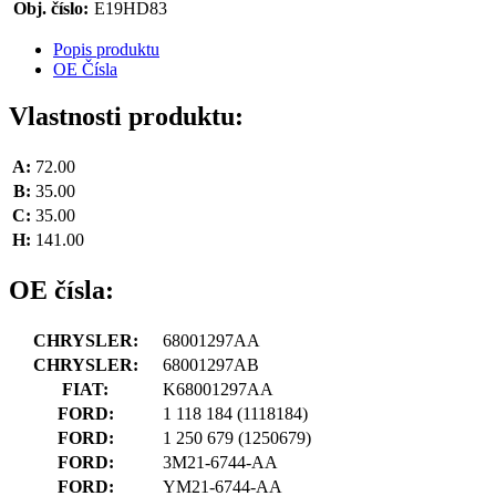
Obj. číslo:
E19HD83
Popis produktu
OE Čísla
Vlastnosti produktu:
A:
72.00
B:
35.00
C:
35.00
H:
141.00
OE čísla:
CHRYSLER:
68001297AA
CHRYSLER:
68001297AB
FIAT:
K68001297AA
FORD:
1 118 184
(1118184)
FORD:
1 250 679
(1250679)
FORD:
3M21-6744-AA
FORD:
YM21-6744-AA