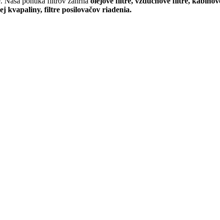
e. Naša ponuka filtrov zahŕňa
olejové filtre, vzduchové filtre, kabínov
cej kvapaliny, filtre posilovačov riadenia.