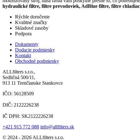
motorizovaný stroj, naša firma vám poskytne presne to, čo potrebujet
hydraulické filtre, filtre prevodoviek, AdBlue filtre, filtre chladia
Rýchle doručenie
Kvalitné značky
Skladové zasoby
Podpora
Dokumenty
Dodacie podmienky
Kontakt
Obchodné podmienky
ALLfilters s.r.o.,
Sedličná 500/11,
913 11 Trenčianske Stankovce
IČO: 56128509
DIČ: 2122226238
IČ DPH: SK2122226238
+421 915 772 088
info@allfilters.sk
© 2024 - 2026 ALLfilters s.r.o.