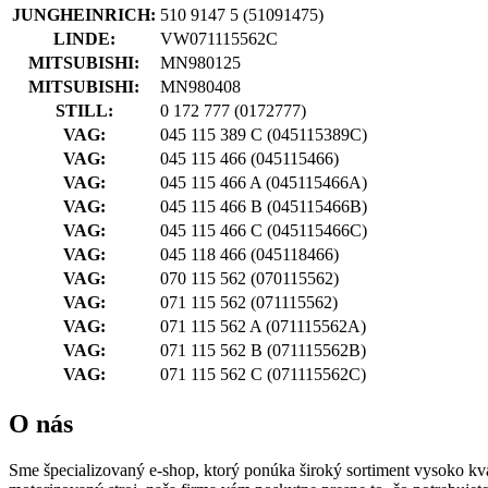
JUNGHEINRICH:
510 9147 5
(51091475)
LINDE:
VW071115562C
MITSUBISHI:
MN980125
MITSUBISHI:
MN980408
STILL:
0 172 777
(0172777)
VAG:
045 115 389 C
(045115389C)
VAG:
045 115 466
(045115466)
VAG:
045 115 466 A
(045115466A)
VAG:
045 115 466 B
(045115466B)
VAG:
045 115 466 C
(045115466C)
VAG:
045 118 466
(045118466)
VAG:
070 115 562
(070115562)
VAG:
071 115 562
(071115562)
VAG:
071 115 562 A
(071115562A)
VAG:
071 115 562 B
(071115562B)
VAG:
071 115 562 C
(071115562C)
O nás
Sme špecializovaný e-shop, ktorý ponúka široký sortiment vysoko kval