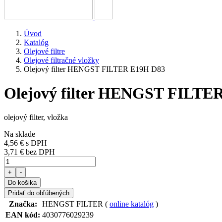
Úvod
Katalóg
Olejové filtre
Olejové filtračné vložky
Olejový filter HENGST FILTER E19H D83
Olejový filter HENGST FILTE
olejový filter, vložka
Na sklade
4,56 €
s DPH
3,71 € bez DPH
+
-
Do košika
Pridať do obľúbených
Značka:
HENGST FILTER (
online katalóg
)
EAN kód:
4030776029239