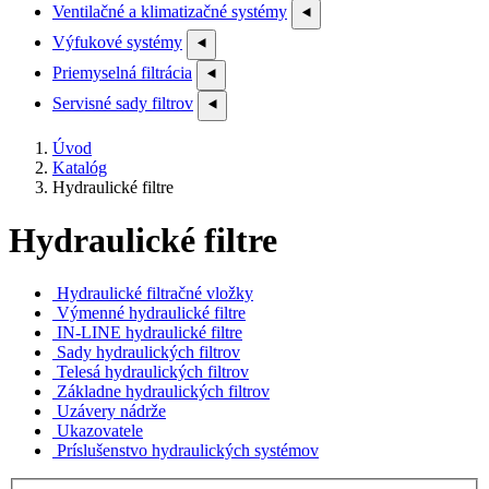
Ventilačné a klimatizačné systémy
⯇
Výfukové systémy
⯇
Priemyselná filtrácia
⯇
Servisné sady filtrov
⯇
Úvod
Katalóg
Hydraulické filtre
Hydraulické filtre
Hydraulické filtračné vložky
Výmenné hydraulické filtre
IN-LINE hydraulické filtre
Sady hydraulických filtrov
Telesá hydraulických filtrov
Základne hydraulických filtrov
Uzávery nádrže
Ukazovatele
Príslušenstvo hydraulických systémov