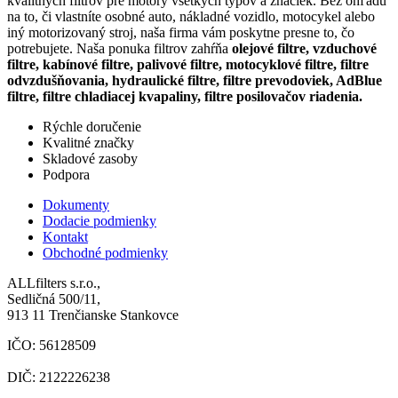
kvalitných filtrov pre motory všetkých typov a značiek. Bez ohľadu
na to, či vlastníte osobné auto, nákladné vozidlo, motocykel alebo
iný motorizovaný stroj, naša firma vám poskytne presne to, čo
potrebujete. Naša ponuka filtrov zahŕňa
olejové filtre, vzduchové
filtre, kabínové filtre, palivové filtre, motocyklové filtre, filtre
odvzdušňovania, hydraulické filtre, filtre prevodoviek, AdBlue
filtre, filtre chladiacej kvapaliny, filtre posilovačov riadenia.
Rýchle doručenie
Kvalitné značky
Skladové zasoby
Podpora
Dokumenty
Dodacie podmienky
Kontakt
Obchodné podmienky
ALLfilters s.r.o.,
Sedličná 500/11,
913 11 Trenčianske Stankovce
IČO: 56128509
DIČ: 2122226238