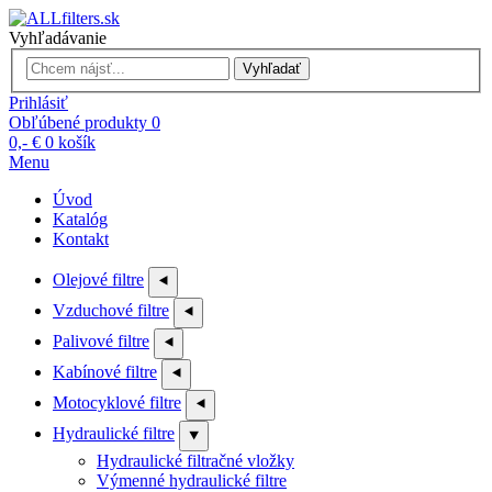
Vyhľadávanie
Vyhľadať
Prihlásiť
Obľúbené produkty
0
0,- €
0
košík
Menu
Úvod
Katalóg
Kontakt
Olejové filtre
⯇
Vzduchové filtre
⯇
Palivové filtre
⯇
Kabínové filtre
⯇
Motocyklové filtre
⯇
Hydraulické filtre
⯆
Hydraulické filtračné vložky
Výmenné hydraulické filtre