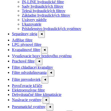
IN-LINE hydraulické filtre
Sady hydraulických filtrov
Telesá hydraulických filtrov
Základne hydraulických filtrov
Uzávery nádrže
Ukazovatele
Príslušenstvo hydraulických systémov
Separátory oleja
⯇
AdBlue filtre
LPG plynové filtre
Kvapalinové filtre
⯇
Vysušovacie boxy brzdového systému
Prachové filtre
⯇
Filtre chladiacej kvapaliny
Filtre odvzdušnovania
⯇
Filtre prevodoviek
⯇
Povoľovacie kľúče
Elektroerozívne filtre
Dehydratačné filtre klimatizácie
Nasávacie systémy
⯇
Pneumatické systémy
⯇