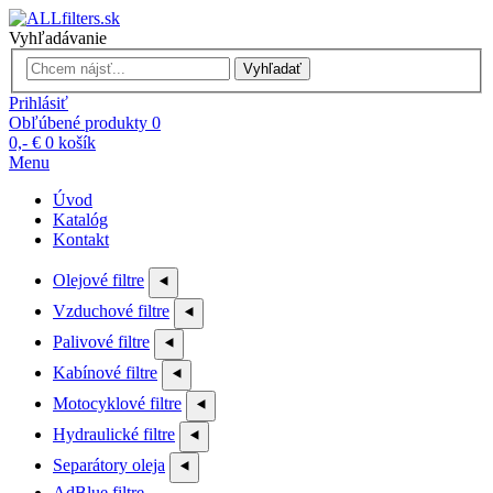
Vyhľadávanie
Vyhľadať
Prihlásiť
Obľúbené produkty
0
0,- €
0
košík
Menu
Úvod
Katalóg
Kontakt
Olejové filtre
⯇
Vzduchové filtre
⯇
Palivové filtre
⯇
Kabínové filtre
⯇
Motocyklové filtre
⯇
Hydraulické filtre
⯇
Separátory oleja
⯇
AdBlue filtre