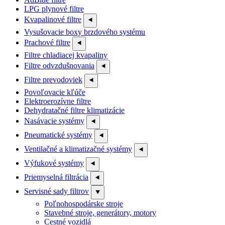
LPG plynové filtre
Kvapalinové filtre
⯇
Vysušovacie boxy brzdového systému
Prachové filtre
⯇
Filtre chladiacej kvapaliny
Filtre odvzdušnovania
⯇
Filtre prevodoviek
⯇
Povoľovacie kľúče
Elektroerozívne filtre
Dehydratačné filtre klimatizácie
Nasávacie systémy
⯇
Pneumatické systémy
⯇
Ventilačné a klimatizačné systémy
⯇
Výfukové systémy
⯇
Priemyselná filtrácia
⯇
Servisné sady filtrov
⯆
Poľnohospodárske stroje
Stavebné stroje, generátory, motory
Cestné vozidlá