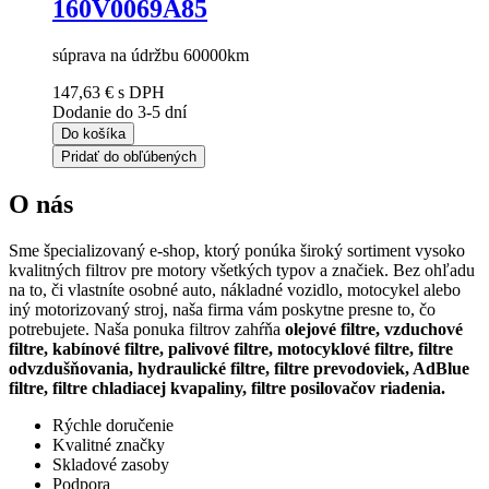
160V0069A85
súprava na údržbu 60000km
147,63 €
s DPH
Dodanie do 3-5 dní
Do košíka
Pridať do obľúbených
O nás
Sme špecializovaný e-shop, ktorý ponúka široký sortiment vysoko
kvalitných filtrov pre motory všetkých typov a značiek. Bez ohľadu
na to, či vlastníte osobné auto, nákladné vozidlo, motocykel alebo
iný motorizovaný stroj, naša firma vám poskytne presne to, čo
potrebujete. Naša ponuka filtrov zahŕňa
olejové filtre, vzduchové
filtre, kabínové filtre, palivové filtre, motocyklové filtre, filtre
odvzdušňovania, hydraulické filtre, filtre prevodoviek, AdBlue
filtre, filtre chladiacej kvapaliny, filtre posilovačov riadenia.
Rýchle doručenie
Kvalitné značky
Skladové zasoby
Podpora