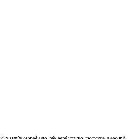
či vlastníte osobné auto, nákladné vozidlo, motocykel alebo iný