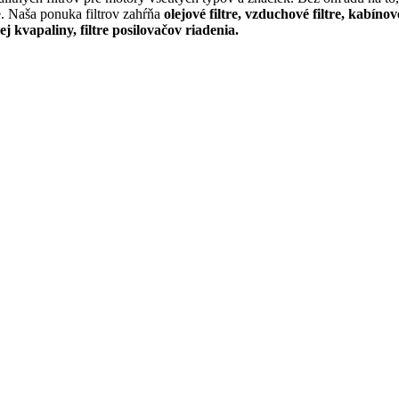
e. Naša ponuka filtrov zahŕňa
olejové filtre, vzduchové filtre, kabínov
cej kvapaliny, filtre posilovačov riadenia.