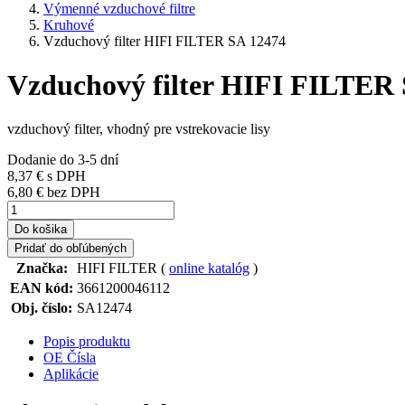
Výmenné vzduchové filtre
Kruhové
Vzduchový filter HIFI FILTER SA 12474
Vzduchový filter HIFI FILTER
vzduchový filter, vhodný pre vstrekovacie lisy
Dodanie do 3-5 dní
8,37 €
s DPH
6,80 € bez DPH
Do košika
Pridať do obľúbených
Značka:
HIFI FILTER (
online katalóg
)
EAN kód:
3661200046112
Obj. číslo:
SA12474
Popis produktu
OE Čísla
Aplikácie