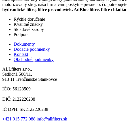
motorizovaný stroj, naša firma vám poskytne presne to, čo potrebujet
hydraulické filtre, filtre prevodoviek, AdBlue filtre, filtre chladia
Rýchle doručenie
Kvalitné značky
Skladové zasoby
Podpora
Dokumenty
Dodacie podmienky
Kontakt
Obchodné podmienky
ALLfilters s.r.o.,
Sedličná 500/11,
913 11 Trenčianske Stankovce
IČO: 56128509
DIČ: 2122226238
IČ DPH: SK2122226238
+421 915 772 088
info@allfilters.sk