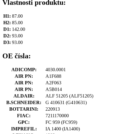
Vlastnosti produktu:
H1:
87.00
H2:
85.00
D1:
142.00
D2:
93.00
D3:
93.00
OE čísla:
ADICOMP:
4030.0001
AIR PN:
A1F688
AIR PN:
A2F063
AIR PN:
A5B014
ALDAIR:
ALF 51205
(ALF51205)
B.SCHNEIDER:
G 410631
(G410631)
BOTTARINI:
220913
FIAC:
7211170000
GPC:
FC 959
(FC959)
IMPREFIL:
IA 1400
(IA1400)