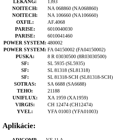
LEKANG:
1393
NOITECH:
NA 068860
(NA068860)
NOITECH:
NA 106660
(NA106660)
OXFIL:
AF.4068
PARISE:
6010040030
PARISE:
6010041460
POWER SYSTEM:
480002
POWER SYSTEM:
FA 04150002
(FA04150002)
PUSKA:
8 R 03030500
(8R03030500)
SF:
SL 5935
(SL5935)
SF:
SL 81318
(SL81318)
SF:
SL 81318-SCH
(SL81318-SCH)
SOTRAS:
SA 6688
(SA6688)
TEHO:
21188
UNIFLUX:
XA 1959
(XA1959)
VIRGIS:
CH 12474
(CH12474)
YVEL:
YFA 01003
(YFA01003)
Aplikácie:
ADICOMP
VE 11 A