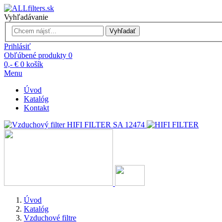
Vyhľadávanie
Vyhľadať
Prihlásiť
Obľúbené produkty
0
0,- €
0
košík
Menu
Úvod
Katalóg
Kontakt
Úvod
Katalóg
Vzduchové filtre