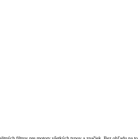
itných filtrov pre motory všetkých typov a značiek. Bez ohľadu na to, 