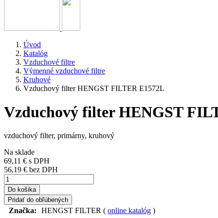
Úvod
Katalóg
Vzduchové filtre
Výmenné vzduchové filtre
Kruhové
Vzduchový filter HENGST FILTER E1572L
Vzduchový filter HENGST FI
vzduchový filter, primárny, kruhový
Na sklade
69,11 €
s DPH
56,19 € bez DPH
Do košika
Pridať do obľúbených
Značka:
HENGST FILTER (
online katalóg
)