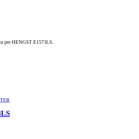
ložku pre HENGST E1573LS.
3LS