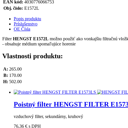
EAN kód:
4030776066753
Obj. číslo:
E1572L
Popis produktu
Príslušenstvo
OE Čísla
Filter
HENGST E1572L
možno použiť ako vonkajšiu filtračnú v
- obsahuje médium spomaľujúce horenie
Vlastnosti produktu:
A:
265.00
B:
170.00
H:
502.00
Poistný filter HENGST FILTER E157
vzduchový filter, sekundárny, kruhový
76,36 €
s DPH