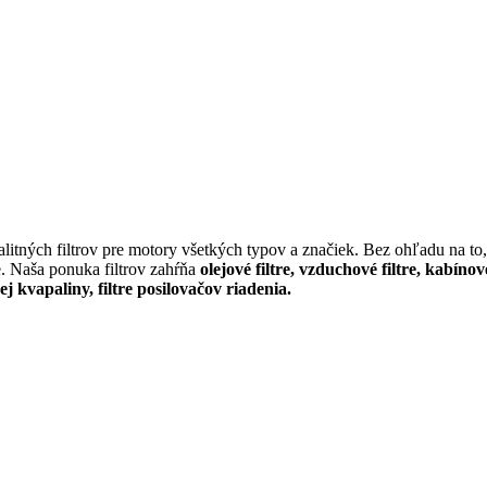
itných filtrov pre motory všetkých typov a značiek. Bez ohľadu na to, 
e. Naša ponuka filtrov zahŕňa
olejové filtre, vzduchové filtre, kabínov
cej kvapaliny, filtre posilovačov riadenia.