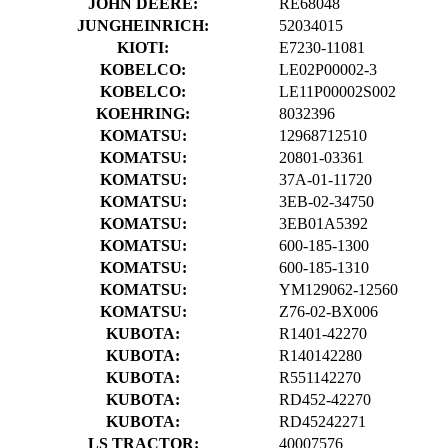
JOHN DEERE:
RE68048
JUNGHEINRICH:
52034015
KIOTI:
E7230-11081
KOBELCO:
LE02P00002-3
KOBELCO:
LE11P00002S002
KOEHRING:
8032396
KOMATSU:
12968712510
KOMATSU:
20801-03361
KOMATSU:
37A-01-11720
KOMATSU:
3EB-02-34750
KOMATSU:
3EB01A5392
KOMATSU:
600-185-1300
KOMATSU:
600-185-1310
KOMATSU:
YM129062-12560
KOMATSU:
Z76-02-BX006
KUBOTA:
R1401-42270
KUBOTA:
R140142280
KUBOTA:
R551142270
KUBOTA:
RD452-42270
KUBOTA:
RD45242271
LS TRACTOR:
40007576