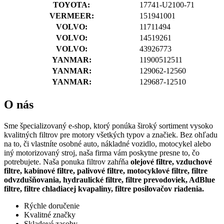
TOYOTA:
17741-U2100-71
VERMEER:
151941001
VOLVO:
11711494
VOLVO:
14519261
VOLVO:
43926773
YANMAR:
11900512511
YANMAR:
129062-12560
YANMAR:
129687-12510
O nás
Sme špecializovaný e-shop, ktorý ponúka široký sortiment vysoko
kvalitných filtrov pre motory všetkých typov a značiek. Bez ohľadu
na to, či vlastníte osobné auto, nákladné vozidlo, motocykel alebo
iný motorizovaný stroj, naša firma vám poskytne presne to, čo
potrebujete. Naša ponuka filtrov zahŕňa
olejové filtre, vzduchové
filtre, kabínové filtre, palivové filtre, motocyklové filtre, filtre
odvzdušňovania, hydraulické filtre, filtre prevodoviek, AdBlue
filtre, filtre chladiacej kvapaliny, filtre posilovačov riadenia.
Rýchle doručenie
Kvalitné značky
Skladové zasoby