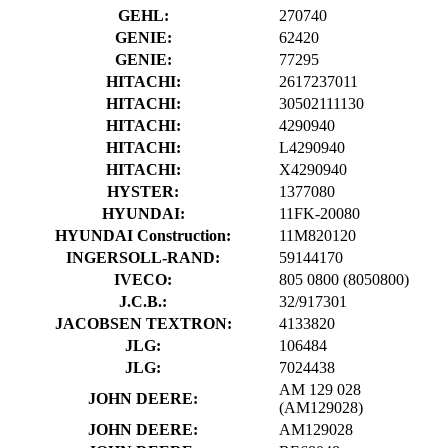
GEHL:
270740
GENIE:
62420
GENIE:
77295
HITACHI:
2617237011
HITACHI:
30502111130
HITACHI:
4290940
HITACHI:
L4290940
HITACHI:
X4290940
HYSTER:
1377080
HYUNDAI:
11FK-20080
HYUNDAI Construction:
11M820120
INGERSOLL-RAND:
59144170
IVECO:
805 0800
(8050800)
J.C.B.:
32/917301
JACOBSEN TEXTRON:
4133820
JLG:
106484
JLG:
7024438
AM 129 028
JOHN DEERE:
(AM129028)
JOHN DEERE:
AM129028