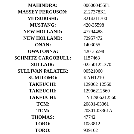
MAHINDRA:
006000455F1
MASSEY FERGUSON:
2127378K1
MITSUBISHI:
3214311700
MUSTANG:
420-35598
NEW HOLLAND:
47794488
NEW HOLLAND:
72957472
ONAN:
1403055
OWATONNA:
420-35598
SCHMITZ CARGOBULL:
1157463
SULLAIR:
02250125-370
SULLIVAN PALATEK:
00521060
SUMITOMO:
KAH1219
TAKEUCHI:
129062-12560
TAKEUCHI:
12906212560
TAKEUCHI:
TY12906212560
TCM:
20801-03361
TCM:
20801-03361A
THOMAS:
47742
TORO:
1083812
TORO:
939162