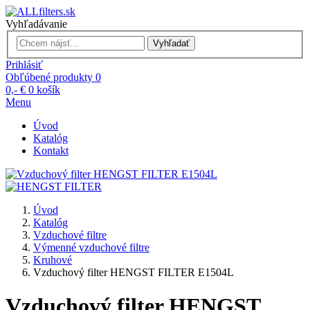
Vyhľadávanie
Vyhľadať
Prihlásiť
Obľúbené produkty
0
0,- €
0
košík
Menu
Úvod
Katalóg
Kontakt
Úvod
Katalóg
Vzduchové filtre
Výmenné vzduchové filtre
Kruhové
Vzduchový filter HENGST FILTER E1504L
Vzduchový filter HENGST