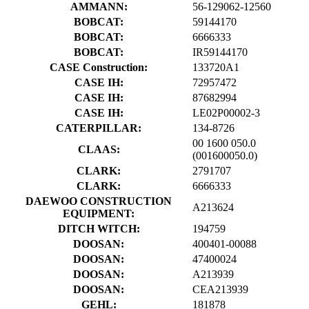
AMMANN:
56-129062-12560
BOBCAT:
59144170
BOBCAT:
6666333
BOBCAT:
IR59144170
CASE Construction:
133720A1
CASE IH:
72957472
CASE IH:
87682994
CASE IH:
LE02P00002-3
CATERPILLAR:
134-8726
00 1600 050.0
CLAAS:
(001600050.0)
CLARK:
2791707
CLARK:
6666333
DAEWOO CONSTRUCTION
A213624
EQUIPMENT:
DITCH WITCH:
194759
DOOSAN:
400401-00088
DOOSAN:
47400024
DOOSAN:
A213939
DOOSAN:
CEA213939
GEHL:
181878