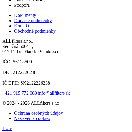
Podpora
Dokumenty
Dodacie podmienky
Kontakt
Obchodné podmienky
ALLfilters s.r.o.,
Sedličná 500/11,
913 11 Trenčianske Stankovce
IČO: 56128509
DIČ: 2122226238
IČ DPH: SK2122226238
+421 915 772 088
info@allfilters.sk
© 2024 - 2026 ALLfilters s.r.o.
Ochrana osobných údajov
Nastavenia cookies
Hore