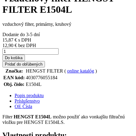
FILTER E1504L
vzduchový filter, primárny, kruhový
Dodanie do 3-5 dní
15,87 €
s DPH
12,90 € bez DPH
Do košika
Pridať do obľúbených
Značka:
HENGST FILTER (
online katalóg
)
EAN kód:
4030776055184
Obj. číslo:
E1504L
Popis produktu
Príslušenstvo
OE Čísla
Filter
HENGST E1504L
možno použiť ako vonkajšiu filtračnú
vložku pre HENGST E1504LS.
Vlastnosti produktu: