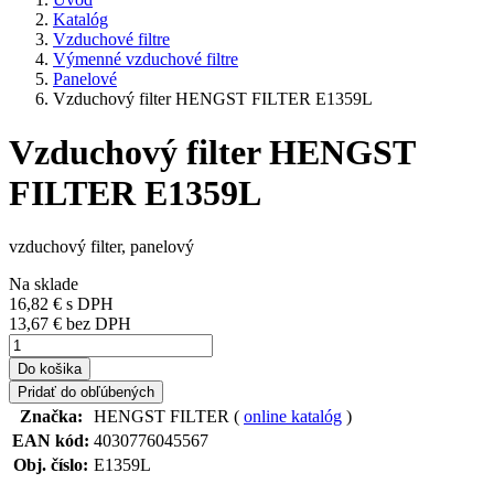
Katalóg
Vzduchové filtre
Výmenné vzduchové filtre
Panelové
Vzduchový filter HENGST FILTER E1359L
Vzduchový filter HENGST
FILTER E1359L
vzduchový filter, panelový
Na sklade
16,82 €
s DPH
13,67 € bez DPH
Do košika
Pridať do obľúbených
Značka:
HENGST FILTER (
online katalóg
)
EAN kód:
4030776045567
Obj. číslo:
E1359L