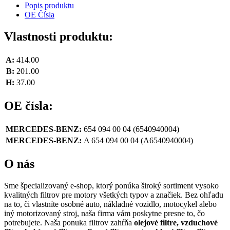
Popis produktu
OE Čísla
Vlastnosti produktu:
A:
414.00
B:
201.00
H:
37.00
OE čísla:
MERCEDES-BENZ:
654 094 00 04
(6540940004)
MERCEDES-BENZ:
A 654 094 00 04
(A6540940004)
O nás
Sme špecializovaný e-shop, ktorý ponúka široký sortiment vysoko
kvalitných filtrov pre motory všetkých typov a značiek. Bez ohľadu
na to, či vlastníte osobné auto, nákladné vozidlo, motocykel alebo
iný motorizovaný stroj, naša firma vám poskytne presne to, čo
potrebujete. Naša ponuka filtrov zahŕňa
olejové filtre, vzduchové