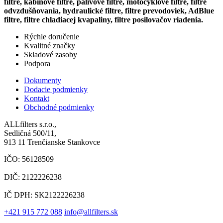
filtre, kabínové filtre, palivové filtre, motocyklové filtre, filtre
odvzdušňovania, hydraulické filtre, filtre prevodoviek, AdBlue
filtre, filtre chladiacej kvapaliny, filtre posilovačov riadenia.
Rýchle doručenie
Kvalitné značky
Skladové zasoby
Podpora
Dokumenty
Dodacie podmienky
Kontakt
Obchodné podmienky
ALLfilters s.r.o.,
Sedličná 500/11,
913 11 Trenčianske Stankovce
IČO: 56128509
DIČ: 2122226238
IČ DPH: SK2122226238
+421 915 772 088
info@allfilters.sk