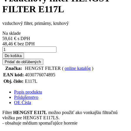
FILTER E117L
vzduchový filter, primárny, kruhový
Na sklade
59,61 €
s DPH
48,46 € bez DPH
Do košika
Pridať do obľúbených
Značka:
HENGST FILTER (
online katalóg
)
EAN kód:
4030776074895
Obj. číslo:
E117L
Popis produktu
Príslušenstvo
OE Čísla
Filter
HENGST E117L
možno použiť ako vonkajšiu filtračnú
vložku pre HENGST E117LS.
- obsahuje médium spomaľujúce horenie