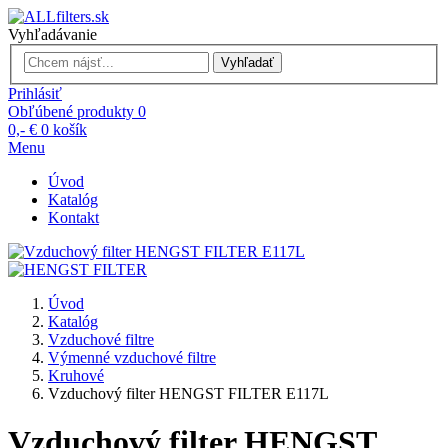
Vyhľadávanie
Vyhľadať
Prihlásiť
Obľúbené produkty
0
0,- €
0
košík
Menu
Úvod
Katalóg
Kontakt
Úvod
Katalóg
Vzduchové filtre
Výmenné vzduchové filtre
Kruhové
Vzduchový filter HENGST FILTER E117L
Vzduchový filter HENGST