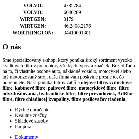
VOLVO:
4785784
VOLVO:
6640289
WIRTGEN:
3179
WIRTGEN:
46.2408.2176
WORTHINGTON:
34419001301
O nás
Sme špecializovaný e-shop, ktorý ponúka široký sortiment vysoko
kvalitných filtrov pre motory všetkých typov a značiek. Bez ohľadu
na to, či vlastníte osobné auto, nákladné vozidlo, motocykel alebo
iný motorizovaný stroj, naša firma vám poskytne presne to, čo
potrebujete. Naša ponuka filtrov zahŕňa
olejové filtre, vzduchové
filtre, kabínové filtre, palivové filtre, motocyklové filtre, filtre
odvzdušňovania, hydraulické filtre, filtre prevodoviek, AdBlue
filtre, filtre chladiacej kvapaliny, filtre posilovačov riadenia.
Rýchle doručenie
Kvalitné značky
Skladové zasoby
Podpora
Dokumenty