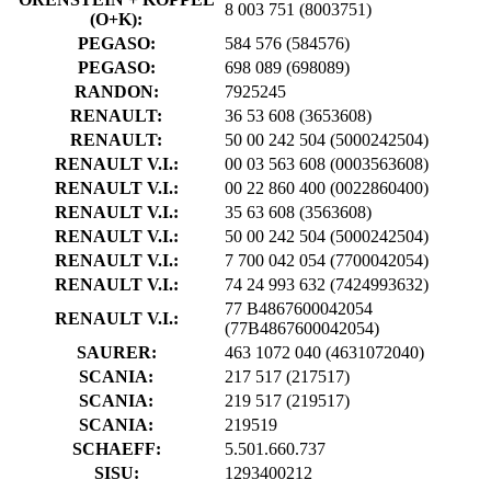
8 003 751
(8003751)
(O+K):
PEGASO:
584 576
(584576)
PEGASO:
698 089
(698089)
RANDON:
7925245
RENAULT:
36 53 608
(3653608)
RENAULT:
50 00 242 504
(5000242504)
RENAULT V.I.:
00 03 563 608
(0003563608)
RENAULT V.I.:
00 22 860 400
(0022860400)
RENAULT V.I.:
35 63 608
(3563608)
RENAULT V.I.:
50 00 242 504
(5000242504)
RENAULT V.I.:
7 700 042 054
(7700042054)
RENAULT V.I.:
74 24 993 632
(7424993632)
77 B4867600042054
RENAULT V.I.:
(77B4867600042054)
SAURER:
463 1072 040
(4631072040)
SCANIA:
217 517
(217517)
SCANIA:
219 517
(219517)
SCANIA:
219519
SCHAEFF:
5.501.660.737
SISU:
1293400212