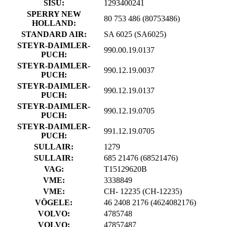
SISU:
1293400241
SPERRY NEW
80 753 486
(80753486)
HOLLAND:
STANDARD AIR:
SA 6025
(SA6025)
STEYR-DAIMLER-
990.00.19.0137
PUCH:
STEYR-DAIMLER-
990.12.19.0037
PUCH:
STEYR-DAIMLER-
990.12.19.0137
PUCH:
STEYR-DAIMLER-
990.12.19.0705
PUCH:
STEYR-DAIMLER-
991.12.19.0705
PUCH:
SULLAIR:
1279
SULLAIR:
685 21476
(68521476)
VAG:
T15129620B
VME:
3338849
VME:
CH- 12235
(CH-12235)
VÖGELE:
46 2408 2176
(4624082176)
VOLVO:
4785748
VOLVO:
47857487