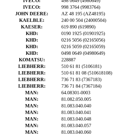
IVECO:
498 0649
(4980649)
IVECO:
998 3764
(9983764)
JOHN DEERE:
AZ 48 195
(AZ48195)
KAELBLE:
240 00 504
(24000504)
KAESER:
619 890
(619890)
KHD:
0190 1925
(01901925)
KHD:
0216 5056
(02165056)
KHD:
0216 5059
(02165059)
KHD:
0498 0649
(04980649)
KOMATSU:
228887
LIEBHERR:
510 61 81
(5106181)
LIEBHERR:
510 61 81 08
(510618108)
LIEBHERR:
736 71 83
(7367183)
LIEBHERR:
736 71 84
(7367184)
MAN:
64.08301-0003
MAN:
81.082.050.005
MAN:
81.083.040.040
MAN:
81.083.040.041
MAN:
81.083.040.048
MAN:
81.083.040.057
MAN:
81.083.040.060