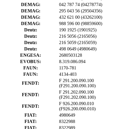
DEMAG:
042 787 74
(04278774)
DEMAG:
295 043 56
(29504356)
DEMAG:
432 621 00
(43262100)
DEMAG:
988 596 00
(98859600)
Deutz:
190 1925
(1901925)
Deutz:
216 5056
(2165056)
Deutz:
216 5059
(2165059)
Deutz:
498 0649
(4980649)
ENGESA:
2680503128
EVOBUS:
8.319.086.094
FAUN:
1170-781
FAUN:
4134-403
F 291.200.090.100
FENDT:
(F291.200.090.100)
F 291.202.090.100
FENDT:
(F291.202.090.100)
F 926.200.090.010
FENDT:
(F926.200.090.010)
FIAT:
4980649
FIAT:
8322988
FIAT:
8322989