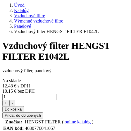
Úvod
Katalóg
Vzduchové filtre
Výmenné vzduchové filtre
Panelové
Vzduchový filter HENGST FILTER E1042L
Vzduchový filter HENGST
FILTER E1042L
vzduchový filter, panelový
Na sklade
12,48 €
s DPH
10,15 € bez DPH
+
-
Do košika
Pridať do obľúbených
Značka:
HENGST FILTER (
online katalóg
)
EAN kód:
4030776041057