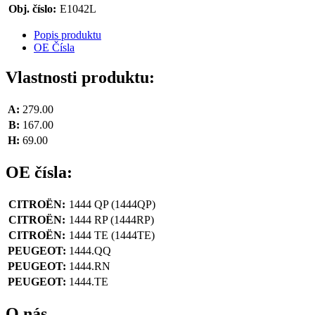
Obj. číslo:
E1042L
Popis produktu
OE Čísla
Vlastnosti produktu:
A:
279.00
B:
167.00
H:
69.00
OE čísla:
CITROËN:
1444 QP
(1444QP)
CITROËN:
1444 RP
(1444RP)
CITROËN:
1444 TE
(1444TE)
PEUGEOT:
1444.QQ
PEUGEOT:
1444.RN
PEUGEOT:
1444.TE
O nás