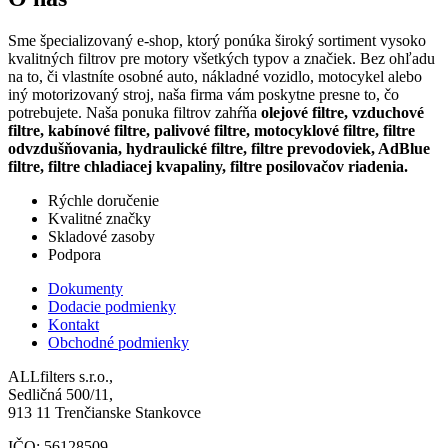
Sme špecializovaný e-shop, ktorý ponúka široký sortiment vysoko
kvalitných filtrov pre motory všetkých typov a značiek. Bez ohľadu
na to, či vlastníte osobné auto, nákladné vozidlo, motocykel alebo
iný motorizovaný stroj, naša firma vám poskytne presne to, čo
potrebujete. Naša ponuka filtrov zahŕňa
olejové filtre, vzduchové
filtre, kabínové filtre, palivové filtre, motocyklové filtre, filtre
odvzdušňovania, hydraulické filtre, filtre prevodoviek, AdBlue
filtre, filtre chladiacej kvapaliny, filtre posilovačov riadenia.
Rýchle doručenie
Kvalitné značky
Skladové zasoby
Podpora
Dokumenty
Dodacie podmienky
Kontakt
Obchodné podmienky
ALLfilters s.r.o.,
Sedličná 500/11,
913 11 Trenčianske Stankovce
IČO: 56128509