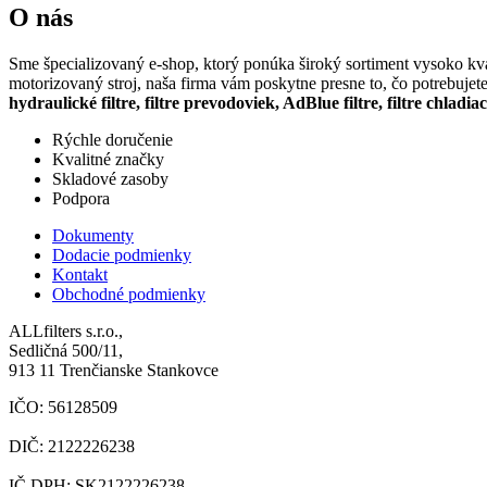
O nás
Sme špecializovaný e-shop, ktorý ponúka široký sortiment vysoko kval
motorizovaný stroj, naša firma vám poskytne presne to, čo potrebujet
hydraulické filtre, filtre prevodoviek, AdBlue filtre, filtre chladia
Rýchle doručenie
Kvalitné značky
Skladové zasoby
Podpora
Dokumenty
Dodacie podmienky
Kontakt
Obchodné podmienky
ALLfilters s.r.o.,
Sedličná 500/11,
913 11 Trenčianske Stankovce
IČO: 56128509
DIČ: 2122226238
IČ DPH: SK2122226238