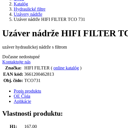
Katalóg
Hydraulické filtre
Uzávery nádrže
Uzáver nádrže HIFI FILTER TCO 731
Uzáver nádrže HIFI FILTER T
uzáver hydraulickej nádrže s filtrom
Dočasne nedostupné
Kontaktujte nás
Značka:
HIFI FILTER (
online katalóg
)
EAN kód:
3661200462813
Obj. číslo:
TCO731
Popis produktu
OE Čísla
Aplikácie
Vlastnosti produktu:
H1:
167.00