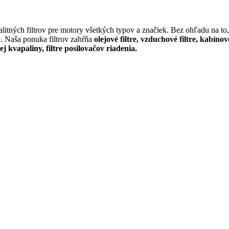
itných filtrov pre motory všetkých typov a značiek. Bez ohľadu na to, 
e. Naša ponuka filtrov zahŕňa
olejové filtre, vzduchové filtre, kabínov
cej kvapaliny, filtre posilovačov riadenia.