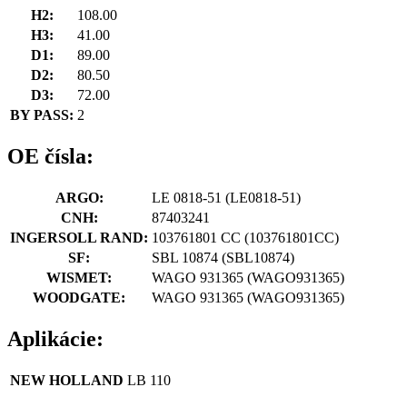
H2:
108.00
H3:
41.00
D1:
89.00
D2:
80.50
D3:
72.00
BY PASS:
2
OE čísla:
ARGO:
LE 0818-51
(LE0818-51)
CNH:
87403241
INGERSOLL RAND:
103761801 CC
(103761801CC)
SF:
SBL 10874
(SBL10874)
WISMET:
WAGO 931365
(WAGO931365)
WOODGATE:
WAGO 931365
(WAGO931365)
Aplikácie:
NEW HOLLAND
LB 110