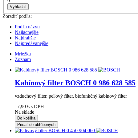
0
Vyhľadať
Zoradiť podľa:
Podľa názvu
Najlacnejšie
Najdrahšie
Najpredávanejšie
Mriežka
Zoznam
Kabínový filter BOSCH 0 986 628 585
vzduchový filter, peľový filter, biofunkčný kabínový filter
17,90 €
s DPH
Na sklade
Do košíka
Pridať do obľúbených