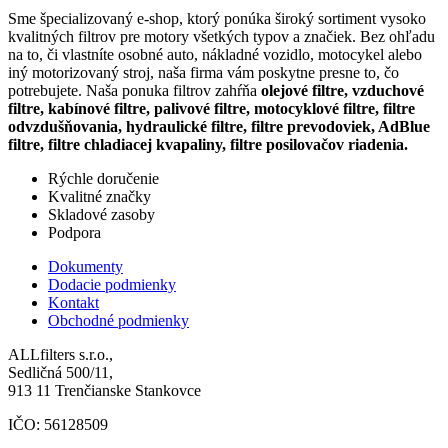
Sme špecializovaný e-shop, ktorý ponúka široký sortiment vysoko
kvalitných filtrov pre motory všetkých typov a značiek. Bez ohľadu
na to, či vlastníte osobné auto, nákladné vozidlo, motocykel alebo
iný motorizovaný stroj, naša firma vám poskytne presne to, čo
potrebujete. Naša ponuka filtrov zahŕňa
olejové filtre, vzduchové
filtre, kabínové filtre, palivové filtre, motocyklové filtre, filtre
odvzdušňovania, hydraulické filtre, filtre prevodoviek, AdBlue
filtre, filtre chladiacej kvapaliny, filtre posilovačov riadenia.
Rýchle doručenie
Kvalitné značky
Skladové zasoby
Podpora
Dokumenty
Dodacie podmienky
Kontakt
Obchodné podmienky
ALLfilters s.r.o.,
Sedličná 500/11,
913 11 Trenčianske Stankovce
IČO: 56128509