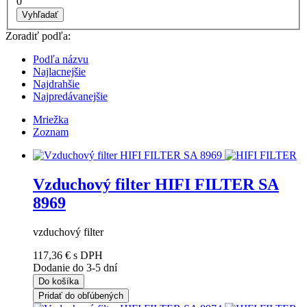
0
Vyhľadať
Zoradiť podľa:
Podľa názvu
Najlacnejšie
Najdrahšie
Najpredávanejšie
Mriežka
Zoznam
Vzduchový filter HIFI FILTER SA
8969
vzduchový filter
117,36 €
s DPH
Dodanie do 3-5 dní
Do košíka
Pridať do obľúbených