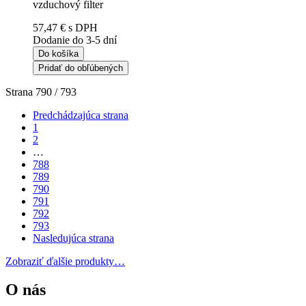
vzduchový filter
57,47 €
s DPH
Dodanie do 3-5 dní
Do košíka
Pridať do obľúbených
Strana 790 / 793
Predchádzajúca strana
1
2
…
788
789
790
791
792
793
Nasledujúca strana
Zobraziť ďalšie produkty…
O nás