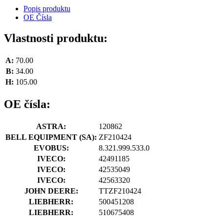
Popis produktu
OE Čísla
Vlastnosti produktu:
A:
70.00
B:
34.00
H:
105.00
OE čísla:
ASTRA:
120862
BELL EQUIPMENT (SA):
ZF210424
EVOBUS:
8.321.999.533.0
IVECO:
42491185
IVECO:
42535049
IVECO:
42563320
JOHN DEERE:
TTZF210424
LIEBHERR:
500451208
LIEBHERR:
510675408