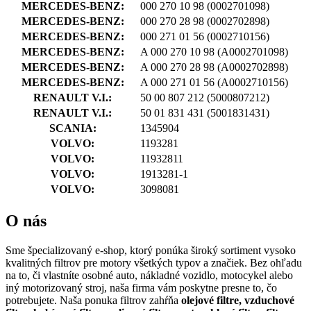
MERCEDES-BENZ:
000 270 10 98
(0002701098)
MERCEDES-BENZ:
000 270 28 98
(0002702898)
MERCEDES-BENZ:
000 271 01 56
(0002710156)
MERCEDES-BENZ:
A 000 270 10 98
(A0002701098)
MERCEDES-BENZ:
A 000 270 28 98
(A0002702898)
MERCEDES-BENZ:
A 000 271 01 56
(A0002710156)
RENAULT V.I.:
50 00 807 212
(5000807212)
RENAULT V.I.:
50 01 831 431
(5001831431)
SCANIA:
1345904
VOLVO:
1193281
VOLVO:
11932811
VOLVO:
1913281-1
VOLVO:
3098081
O nás
Sme špecializovaný e-shop, ktorý ponúka široký sortiment vysoko
kvalitných filtrov pre motory všetkých typov a značiek. Bez ohľadu
na to, či vlastníte osobné auto, nákladné vozidlo, motocykel alebo
iný motorizovaný stroj, naša firma vám poskytne presne to, čo
potrebujete. Naša ponuka filtrov zahŕňa
olejové filtre, vzduchové