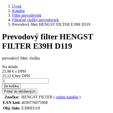
Úvod
Katalóg
Filtre prevodoviek
Filtračné vložky prevodoviek
Prevodový filter HENGST FILTER E39H D119
Prevodový filter HENGST
FILTER E39H D119
prevodový filter, vložka
Na sklade
25,98 €
s DPH
21,12 € bez DPH
Do košika
Pridať do obľúbených
Značka:
HENGST FILTER (
online katalóg
)
EAN kód:
4030776075908
Obj. číslo:
E39HD119