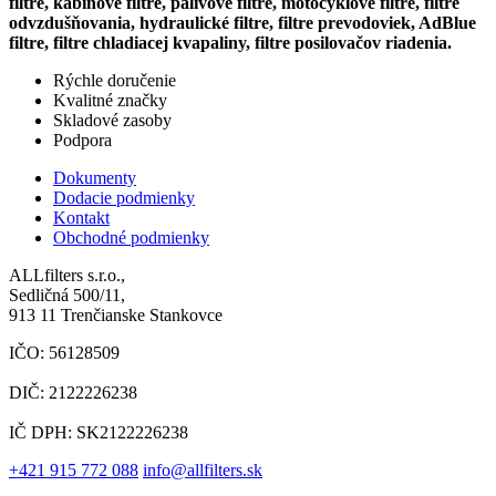
filtre, kabínové filtre, palivové filtre, motocyklové filtre, filtre
odvzdušňovania, hydraulické filtre, filtre prevodoviek, AdBlue
filtre, filtre chladiacej kvapaliny, filtre posilovačov riadenia.
Rýchle doručenie
Kvalitné značky
Skladové zasoby
Podpora
Dokumenty
Dodacie podmienky
Kontakt
Obchodné podmienky
ALLfilters s.r.o.,
Sedličná 500/11,
913 11 Trenčianske Stankovce
IČO: 56128509
DIČ: 2122226238
IČ DPH: SK2122226238
+421 915 772 088
info@allfilters.sk