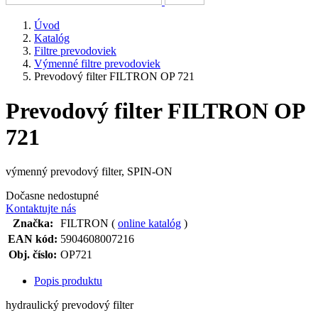
Úvod
Katalóg
Filtre prevodoviek
Výmenné filtre prevodoviek
Prevodový filter FILTRON OP 721
Prevodový filter FILTRON OP
721
výmenný prevodový filter, SPIN-ON
Dočasne nedostupné
Kontaktujte nás
Značka:
FILTRON (
online katalóg
)
EAN kód:
5904608007216
Obj. číslo:
OP721
Popis produktu
hydraulický prevodový filter