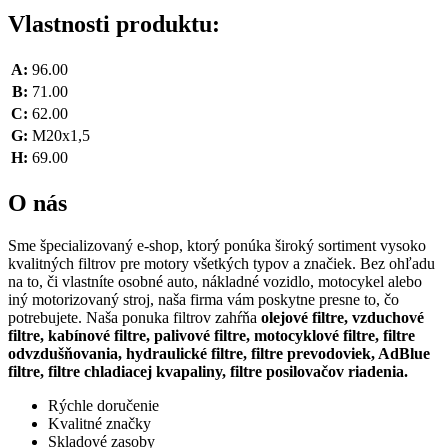
Vlastnosti produktu:
A:
96.00
B:
71.00
C:
62.00
G:
M20x1,5
H:
69.00
O nás
Sme špecializovaný e-shop, ktorý ponúka široký sortiment vysoko
kvalitných filtrov pre motory všetkých typov a značiek. Bez ohľadu
na to, či vlastníte osobné auto, nákladné vozidlo, motocykel alebo
iný motorizovaný stroj, naša firma vám poskytne presne to, čo
potrebujete. Naša ponuka filtrov zahŕňa
olejové filtre, vzduchové
filtre, kabínové filtre, palivové filtre, motocyklové filtre, filtre
odvzdušňovania, hydraulické filtre, filtre prevodoviek, AdBlue
filtre, filtre chladiacej kvapaliny, filtre posilovačov riadenia.
Rýchle doručenie
Kvalitné značky
Skladové zasoby