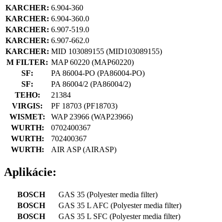
KARCHER:
6.904-360
KARCHER:
6.904-360.0
KARCHER:
6.907-519.0
KARCHER:
6.907-662.0
KARCHER:
MID 103089155
(MID103089155)
M FILTER:
MAP 60220
(MAP60220)
SF:
PA 86004-PO
(PA86004-PO)
SF:
PA 86004/2
(PA86004/2)
TEHO:
21384
VIRGIS:
PF 18703
(PF18703)
WISMET:
WAP 23966
(WAP23966)
WURTH:
0702400367
WURTH:
702400367
WURTH:
AIR ASP
(AIRASP)
Aplikácie:
BOSCH
GAS 35
(Polyester media filter)
BOSCH
GAS 35 L AFC
(Polyester media filter)
BOSCH
GAS 35 L SFC
(Polyester media filter)