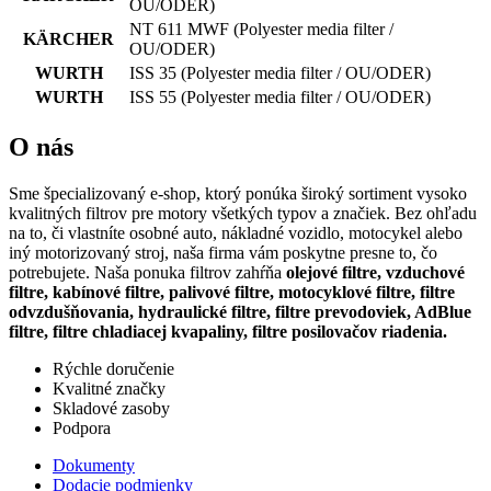
OU/ODER)
NT 611 MWF
(Polyester media filter /
KÄRCHER
OU/ODER)
WURTH
ISS 35
(Polyester media filter / OU/ODER)
WURTH
ISS 55
(Polyester media filter / OU/ODER)
O nás
Sme špecializovaný e-shop, ktorý ponúka široký sortiment vysoko
kvalitných filtrov pre motory všetkých typov a značiek. Bez ohľadu
na to, či vlastníte osobné auto, nákladné vozidlo, motocykel alebo
iný motorizovaný stroj, naša firma vám poskytne presne to, čo
potrebujete. Naša ponuka filtrov zahŕňa
olejové filtre, vzduchové
filtre, kabínové filtre, palivové filtre, motocyklové filtre, filtre
odvzdušňovania, hydraulické filtre, filtre prevodoviek, AdBlue
filtre, filtre chladiacej kvapaliny, filtre posilovačov riadenia.
Rýchle doručenie
Kvalitné značky
Skladové zasoby
Podpora
Dokumenty
Dodacie podmienky