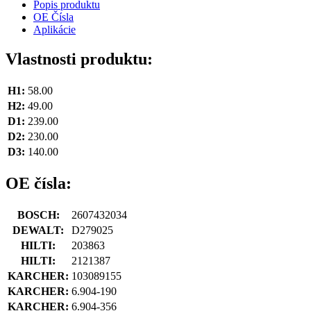
Popis produktu
OE Čísla
Aplikácie
Vlastnosti produktu:
H1:
58.00
H2:
49.00
D1:
239.00
D2:
230.00
D3:
140.00
OE čísla:
BOSCH:
2607432034
DEWALT:
D279025
HILTI:
203863
HILTI:
2121387
KARCHER:
103089155
KARCHER:
6.904-190
KARCHER:
6.904-356