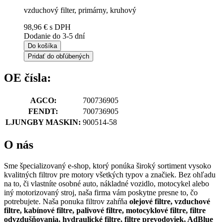
vzduchový filter, primárny, kruhový
98,96 €
s DPH
Dodanie do 3-5 dní
Do košíka
Pridať do obľúbených
OE čísla:
AGCO:
700736905
FENDT:
700736905
LJUNGBY MASKIN:
900514-58
O nás
Sme špecializovaný e-shop, ktorý ponúka široký sortiment vysoko
kvalitných filtrov pre motory všetkých typov a značiek. Bez ohľadu
na to, či vlastníte osobné auto, nákladné vozidlo, motocykel alebo
iný motorizovaný stroj, naša firma vám poskytne presne to, čo
potrebujete. Naša ponuka filtrov zahŕňa
olejové filtre, vzduchové
filtre, kabínové filtre, palivové filtre, motocyklové filtre, filtre
odvzdušňovania, hydraulické filtre, filtre prevodoviek, AdBlue