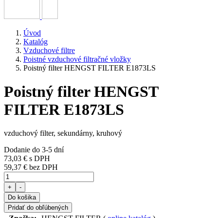
Úvod
Katalóg
Vzduchové filtre
Poistné vzduchové filtračné vložky
Poistný filter HENGST FILTER E1873LS
Poistný filter HENGST
FILTER E1873LS
vzduchový filter, sekundárny, kruhový
Dodanie do 3-5 dní
73,03 €
s DPH
59,37 € bez DPH
+
-
Do košika
Pridať do obľúbených