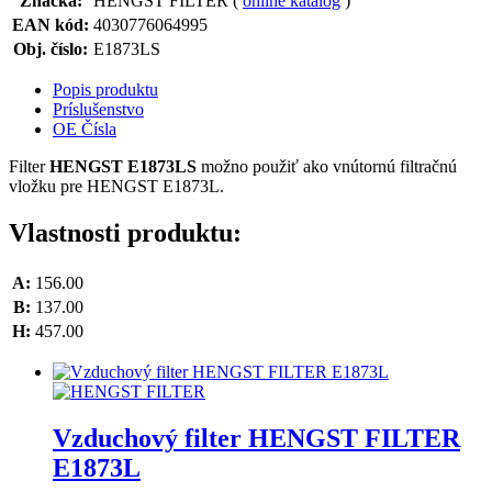
Značka:
HENGST FILTER (
online katalóg
)
EAN kód:
4030776064995
Obj. číslo:
E1873LS
Popis produktu
Príslušenstvo
OE Čísla
Filter
HENGST E1873LS
možno použiť ako vnútornú filtračnú
vložku pre HENGST E1873L.
Vlastnosti produktu:
A:
156.00
B:
137.00
H:
457.00
Vzduchový filter HENGST FILTER
E1873L