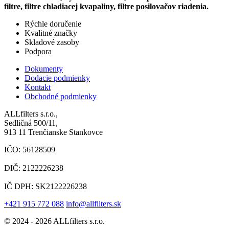
filtre, filtre chladiacej kvapaliny, filtre posilovačov riadenia.
Rýchle doručenie
Kvalitné značky
Skladové zasoby
Podpora
Dokumenty
Dodacie podmienky
Kontakt
Obchodné podmienky
ALLfilters s.r.o.,
Sedličná 500/11,
913 11 Trenčianske Stankovce
IČO: 56128509
DIČ: 2122226238
IČ DPH: SK2122226238
+421 915 772 088
info@allfilters.sk
© 2024 - 2026 ALLfilters s.r.o.