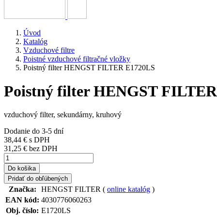
Úvod
Katalóg
Vzduchové filtre
Poistné vzduchové filtračné vložky
Poistný filter HENGST FILTER E1720LS
Poistný filter HENGST FILTE
vzduchový filter, sekundárny, kruhový
Dodanie do 3-5 dní
38,44 €
s DPH
31,25 € bez DPH
Do košika
Pridať do obľúbených
Značka:
HENGST FILTER (
online katalóg
)
EAN kód:
4030776060263
Obj. číslo:
E1720LS