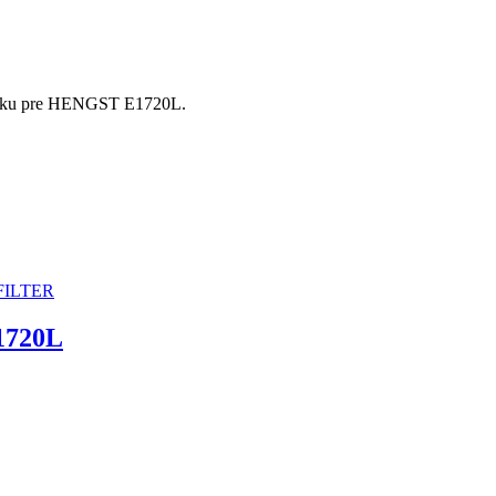
ložku pre HENGST E1720L.
1720L