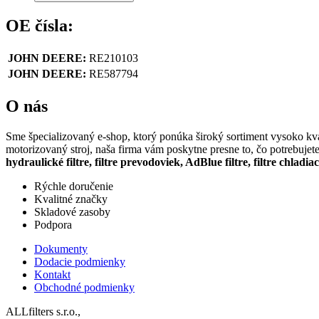
OE čísla:
JOHN DEERE:
RE210103
JOHN DEERE:
RE587794
O nás
Sme špecializovaný e-shop, ktorý ponúka široký sortiment vysoko kval
motorizovaný stroj, naša firma vám poskytne presne to, čo potrebujet
hydraulické filtre, filtre prevodoviek, AdBlue filtre, filtre chladia
Rýchle doručenie
Kvalitné značky
Skladové zasoby
Podpora
Dokumenty
Dodacie podmienky
Kontakt
Obchodné podmienky
ALLfilters s.r.o.,