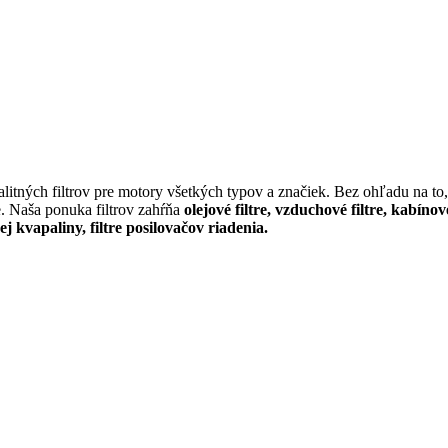
itných filtrov pre motory všetkých typov a značiek. Bez ohľadu na to, 
e. Naša ponuka filtrov zahŕňa
olejové filtre, vzduchové filtre, kabínov
cej kvapaliny, filtre posilovačov riadenia.