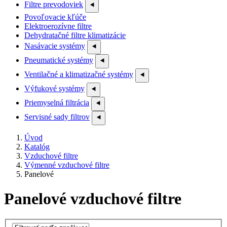
Filtre prevodoviek
⯇
Povoľovacie kľúče
Elektroerozívne filtre
Dehydratačné filtre klimatizácie
Nasávacie systémy
⯇
Pneumatické systémy
⯇
Ventilačné a klimatizačné systémy
⯇
Výfukové systémy
⯇
Priemyselná filtrácia
⯇
Servisné sady filtrov
⯇
Úvod
Katalóg
Vzduchové filtre
Výmenné vzduchové filtre
Panelové
Panelové vzduchové filtre