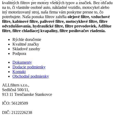
kvalitných filtrov pre motory všetkých typov a značiek. Bez ohľadu
na to, či vlastníte osobné auto, nákladné vozidlo, motocykel alebo
iný motorizovaný stroj, naša firma vám poskytne presne to, čo
potrebujete. Naša ponuka filtrov zahŕňa
olejové filtre, vzduchové
filtre, kabínové filtre, palivové filtre, motocyklové filtre, filtre
odvzdušňovania, hydraulické filtre, filtre prevodoviek, AdBlue
filtre, filtre chladiacej kvapaliny, filtre posilovačov riadenia.
Rýchle doručenie
Kvalitné značky
Skladové zasoby
Podpora
Dokumenty
Dodacie podmienky
Kontakt
Obchodné podmienky
ALLfilters s.r.o.,
Sedličná 500/11,
913 11 Trenčianske Stankovce
IČO: 56128509
DIČ: 2122226238