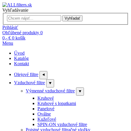
Vyhľadávanie
Vyhľadať
Prihlásiť
Obľúbené produkty
0
0,- €
0
košík
Menu
Úvod
Katalóg
Kontakt
Olejové filtre
⯇
Vzduchové filtre
⯆
Výmenné vzduchové filtre
⯆
Kruhové
Kruhové s lopatkami
Panelové
Oválne
Kužeľové
SPIN-ON vzduchové filtre
Poistné vzduchové filtračné vložky