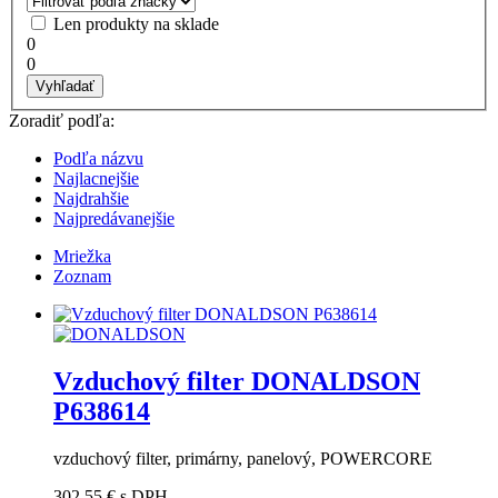
Len produkty na sklade
0
0
Vyhľadať
Zoradiť podľa:
Podľa názvu
Najlacnejšie
Najdrahšie
Najpredávanejšie
Mriežka
Zoznam
Vzduchový filter DONALDSON
P638614
vzduchový filter, primárny, panelový, POWERCORE
302,55 €
s DPH