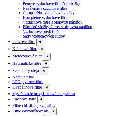
Penové vzduchové filtračné vložky
Nasávacie vzduchové filtre
CompacPlus vzduchové vložky
Kompletné vzduchové filtre
Vzduchové filtre s olejovou náplňou
Filtračné vložky filtrov s olejovou náplňou
Vzduchové predčističe
Sady vzduchových filtrov
Palivové filtre
⯇
Kabínové filtre
⯇
Motocyklové filtre
⯇
Hydraulické filtre
⯇
Separátory oleja
⯇
AdBlue filtre
LPG plynové filtre
Kvapalinové filtre
⯇
Vysušovacie boxy brzdového systému
Prachové filtre
⯇
Filtre chladiacej kvapaliny
Filtre odvzdušnovania
⯇