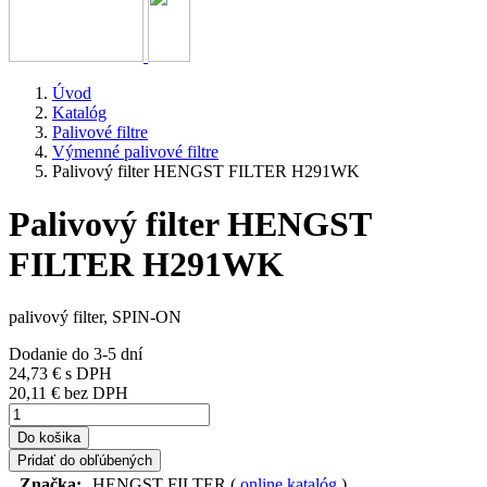
Úvod
Katalóg
Palivové filtre
Výmenné palivové filtre
Palivový filter HENGST FILTER H291WK
Palivový filter HENGST
FILTER H291WK
palivový filter, SPIN-ON
Dodanie do 3-5 dní
24,73 €
s DPH
20,11 € bez DPH
Do košika
Pridať do obľúbených
Značka:
HENGST FILTER (
online katalóg
)