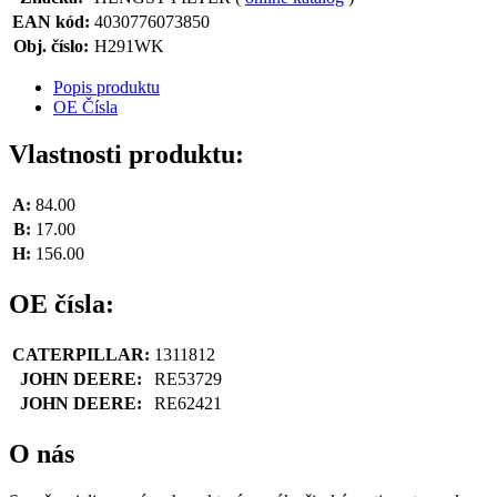
EAN kód:
4030776073850
Obj. číslo:
H291WK
Popis produktu
OE Čísla
Vlastnosti produktu:
A:
84.00
B:
17.00
H:
156.00
OE čísla:
CATERPILLAR:
1311812
JOHN DEERE:
RE53729
JOHN DEERE:
RE62421
O nás