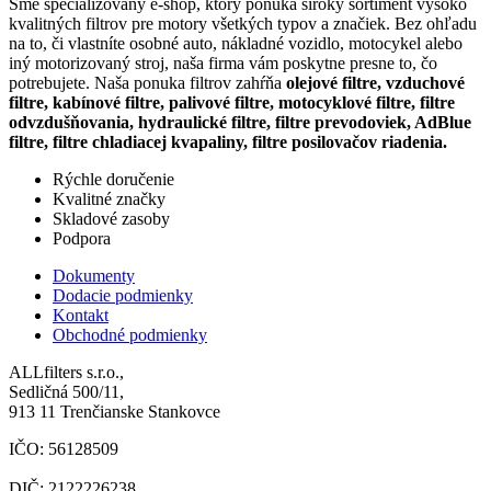
Sme špecializovaný e-shop, ktorý ponúka široký sortiment vysoko
kvalitných filtrov pre motory všetkých typov a značiek. Bez ohľadu
na to, či vlastníte osobné auto, nákladné vozidlo, motocykel alebo
iný motorizovaný stroj, naša firma vám poskytne presne to, čo
potrebujete. Naša ponuka filtrov zahŕňa
olejové filtre, vzduchové
filtre, kabínové filtre, palivové filtre, motocyklové filtre, filtre
odvzdušňovania, hydraulické filtre, filtre prevodoviek, AdBlue
filtre, filtre chladiacej kvapaliny, filtre posilovačov riadenia.
Rýchle doručenie
Kvalitné značky
Skladové zasoby
Podpora
Dokumenty
Dodacie podmienky
Kontakt
Obchodné podmienky
ALLfilters s.r.o.,
Sedličná 500/11,
913 11 Trenčianske Stankovce
IČO: 56128509
DIČ: 2122226238