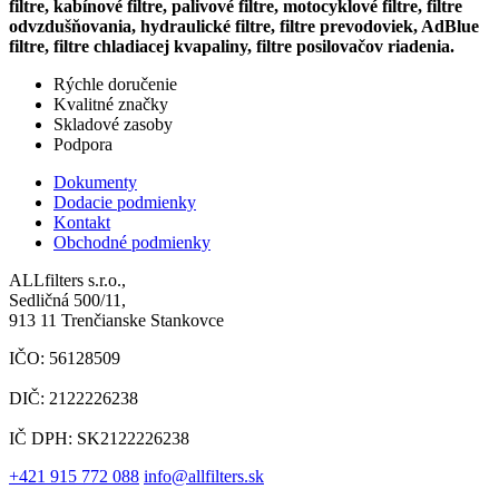
filtre, kabínové filtre, palivové filtre, motocyklové filtre, filtre
odvzdušňovania, hydraulické filtre, filtre prevodoviek, AdBlue
filtre, filtre chladiacej kvapaliny, filtre posilovačov riadenia.
Rýchle doručenie
Kvalitné značky
Skladové zasoby
Podpora
Dokumenty
Dodacie podmienky
Kontakt
Obchodné podmienky
ALLfilters s.r.o.,
Sedličná 500/11,
913 11 Trenčianske Stankovce
IČO: 56128509
DIČ: 2122226238
IČ DPH: SK2122226238
+421 915 772 088
info@allfilters.sk