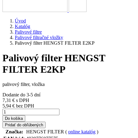
Úvod
Katalóg
Palivové filtre
Palivové filtračné vložky
Palivový filter HENGST FILTER E2KP
Palivový filter HENGST
FILTER E2KP
palivový filter, vložka
Dodanie do 3-5 dní
7,31 €
s DPH
5,94 € bez DPH
Do košika
Pridať do obľúbených
Značka:
HENGST FILTER (
online katalóg
)