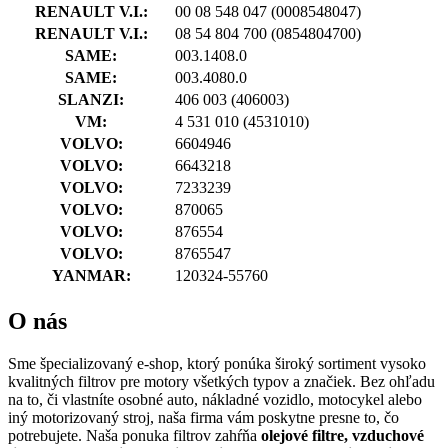
RENAULT V.I.:
00 08 548 047
(0008548047)
RENAULT V.I.:
08 54 804 700
(0854804700)
SAME:
003.1408.0
SAME:
003.4080.0
SLANZI:
406 003
(406003)
VM:
4 531 010
(4531010)
VOLVO:
6604946
VOLVO:
6643218
VOLVO:
7233239
VOLVO:
870065
VOLVO:
876554
VOLVO:
8765547
YANMAR:
120324-55760
O nás
Sme špecializovaný e-shop, ktorý ponúka široký sortiment vysoko
kvalitných filtrov pre motory všetkých typov a značiek. Bez ohľadu
na to, či vlastníte osobné auto, nákladné vozidlo, motocykel alebo
iný motorizovaný stroj, naša firma vám poskytne presne to, čo
potrebujete. Naša ponuka filtrov zahŕňa
olejové filtre, vzduchové