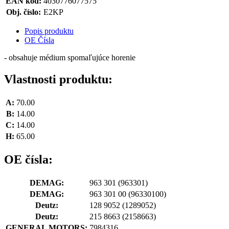
EAN kód:
4030776077575
Obj. číslo:
E2KP
Popis produktu
OE Čísla
- obsahuje médium spomaľujúce horenie
Vlastnosti produktu:
A:
70.00
B:
14.00
C:
14.00
H:
65.00
OE čísla:
DEMAG:
963 301
(963301)
DEMAG:
963 301 00
(96330100)
Deutz:
128 9052
(1289052)
Deutz:
215 8663
(2158663)
GENERAL MOTORS:
7984316