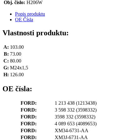
Obj. číslo:
H206W
Popis produktu
OE Čísla
Vlastnosti produktu:
A:
103.00
B:
73.00
C:
80.00
G:
M24x1,5
H:
126.00
OE čísla:
FORD:
1 213 438
(1213438)
FORD:
3 598 332
(3598332)
FORD:
3598 332
(3598332)
FORD:
4 089 653
(4089653)
FORD:
XM34-6731-AA
FORD:
XM3J-6731-AA