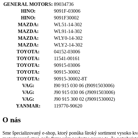
GENERAL MOTORS:
89034736
HINO:
9091F-03006
HINO:
9091F30002
MAZDA:
WL51-14-302
MAZDA:
WL91-14-302
MAZDA:
WLY0-14-302
MAZDA:
WLY2-14-302
TOYOTA:
04152-03006
TOYOTA:
11541-00161
TOYOTA:
90915-03006
TOYOTA:
90915-30002
TOYOTA:
90915-30002-8T
VAG:
I90 915 030 06
(I9091503006)
VAG:
J90 915 030 06
(J9091503006)
VAG:
J90 915 300 02
(J9091530002)
YANMAR:
119770-90620
O nás
Sme špecializovaný e-shop, ktorý ponúka široký sortiment vysoko kval