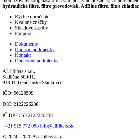
motorizovaný stroj, naša firma vám poskytne presne to, čo potrebujet
hydraulické filtre, filtre prevodoviek, AdBlue filtre, filtre chladia
Rýchle doručenie
Kvalitné značky
Skladové zasoby
Podpora
Dokumenty
Dodacie podmienky
Kontakt
Obchodné podmienky
ALLfilters s.r.o.,
Sedličná 500/11,
913 11 Trenčianske Stankovce
IČO: 56128509
DIČ: 2122226238
IČ DPH: SK2122226238
+421 915 772 088
info@allfilters.sk
© 2024 - 2026 ALLfilters s.r.o.