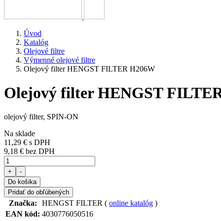
Úvod
Katalóg
Olejové filtre
Výmenné olejové filtre
Olejový filter HENGST FILTER H206W
Olejový filter HENGST FILT
olejový filter, SPIN-ON
Na sklade
11,29 €
s DPH
9,18 € bez DPH
+
-
Do košika
Pridať do obľúbených
Značka:
HENGST FILTER (
online katalóg
)
EAN kód:
4030776050516