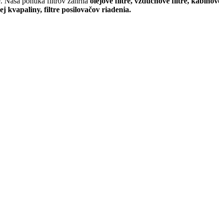
e. Naša ponuka filtrov zahŕňa
olejové filtre, vzduchové filtre, kabínov
cej kvapaliny, filtre posilovačov riadenia.