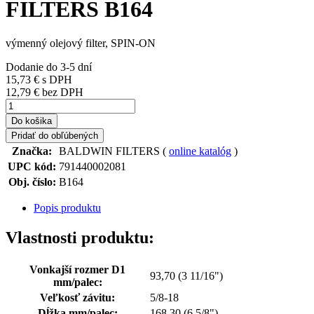
FILTERS B164
výmenný olejový filter, SPIN-ON
Dodanie do 3-5 dní
15,73 €
s DPH
12,79 € bez DPH
Do košika
Pridať do obľúbených
Značka:
BALDWIN FILTERS (
online katalóg
)
UPC kód:
791440002081
Obj. číslo:
B164
Popis produktu
Vlastnosti produktu:
Vonkajší rozmer D1
93,70 (3 11/16")
mm/palec:
Veľkosť závitu:
5/8-18
Dĺžka mm/palec:
168,30 (6 5/8")