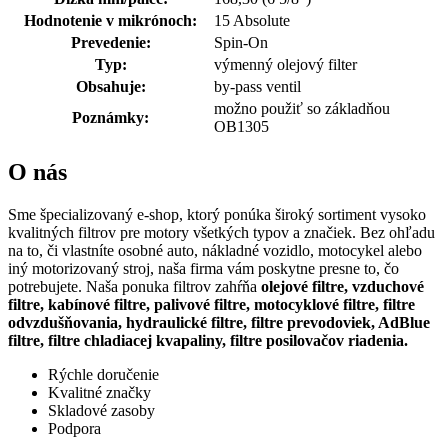
Hodnotenie v mikrónoch:
15 Absolute
Prevedenie:
Spin-On
Typ:
výmenný olejový filter
Obsahuje:
by-pass ventil
možno použiť so základňou
Poznámky:
OB1305
O nás
Sme špecializovaný e-shop, ktorý ponúka široký sortiment vysoko
kvalitných filtrov pre motory všetkých typov a značiek. Bez ohľadu
na to, či vlastníte osobné auto, nákladné vozidlo, motocykel alebo
iný motorizovaný stroj, naša firma vám poskytne presne to, čo
potrebujete. Naša ponuka filtrov zahŕňa
olejové filtre, vzduchové
filtre, kabínové filtre, palivové filtre, motocyklové filtre, filtre
odvzdušňovania, hydraulické filtre, filtre prevodoviek, AdBlue
filtre, filtre chladiacej kvapaliny, filtre posilovačov riadenia.
Rýchle doručenie
Kvalitné značky
Skladové zasoby
Podpora