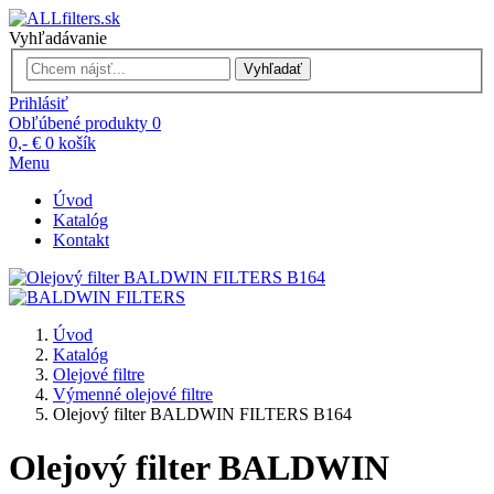
Vyhľadávanie
Vyhľadať
Prihlásiť
Obľúbené produkty
0
0,- €
0
košík
Menu
Úvod
Katalóg
Kontakt
Úvod
Katalóg
Olejové filtre
Výmenné olejové filtre
Olejový filter BALDWIN FILTERS B164
Olejový filter BALDWIN