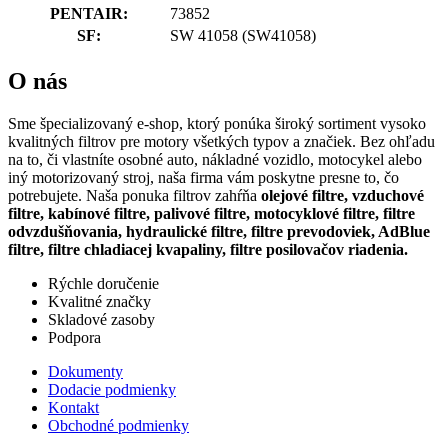
PENTAIR:
73852
SF:
SW 41058
(SW41058)
O nás
Sme špecializovaný e-shop, ktorý ponúka široký sortiment vysoko
kvalitných filtrov pre motory všetkých typov a značiek. Bez ohľadu
na to, či vlastníte osobné auto, nákladné vozidlo, motocykel alebo
iný motorizovaný stroj, naša firma vám poskytne presne to, čo
potrebujete. Naša ponuka filtrov zahŕňa
olejové filtre, vzduchové
filtre, kabínové filtre, palivové filtre, motocyklové filtre, filtre
odvzdušňovania, hydraulické filtre, filtre prevodoviek, AdBlue
filtre, filtre chladiacej kvapaliny, filtre posilovačov riadenia.
Rýchle doručenie
Kvalitné značky
Skladové zasoby
Podpora
Dokumenty
Dodacie podmienky
Kontakt
Obchodné podmienky