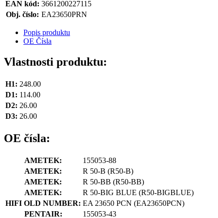
EAN kód:
3661200227115
Obj. číslo:
EA23650PRN
Popis produktu
OE Čísla
Vlastnosti produktu:
H1:
248.00
D1:
114.00
D2:
26.00
D3:
26.00
OE čísla:
AMETEK:
155053-88
AMETEK:
R 50-B
(R50-B)
AMETEK:
R 50-BB
(R50-BB)
AMETEK:
R 50-BIG BLUE
(R50-BIGBLUE)
HIFI OLD NUMBER:
EA 23650 PCN
(EA23650PCN)
PENTAIR:
155053-43