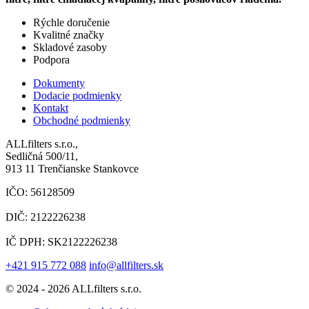
Rýchle doručenie
Kvalitné značky
Skladové zasoby
Podpora
Dokumenty
Dodacie podmienky
Kontakt
Obchodné podmienky
ALLfilters s.r.o.,
Sedličná 500/11,
913 11 Trenčianske Stankovce
IČO: 56128509
DIČ: 2122226238
IČ DPH: SK2122226238
+421 915 772 088
info@allfilters.sk
© 2024 - 2026 ALLfilters s.r.o.