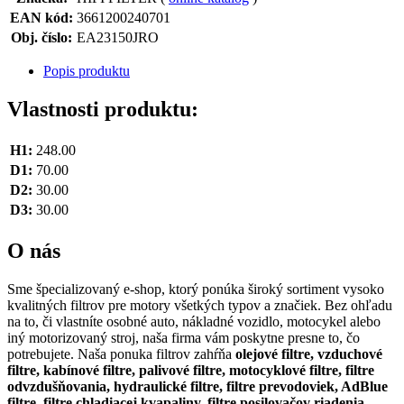
EAN kód:
3661200240701
Obj. číslo:
EA23150JRO
Popis produktu
Vlastnosti produktu:
H1:
248.00
D1:
70.00
D2:
30.00
D3:
30.00
O nás
Sme špecializovaný e-shop, ktorý ponúka široký sortiment vysoko
kvalitných filtrov pre motory všetkých typov a značiek. Bez ohľadu
na to, či vlastníte osobné auto, nákladné vozidlo, motocykel alebo
iný motorizovaný stroj, naša firma vám poskytne presne to, čo
potrebujete. Naša ponuka filtrov zahŕňa
olejové filtre, vzduchové
filtre, kabínové filtre, palivové filtre, motocyklové filtre, filtre
odvzdušňovania, hydraulické filtre, filtre prevodoviek, AdBlue
filtre, filtre chladiacej kvapaliny, filtre posilovačov riadenia.