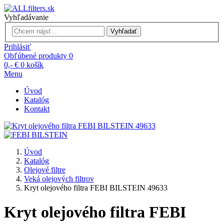
Vyhľadávanie
Vyhľadať
Prihlásiť
Obľúbené produkty
0
0,- €
0
košík
Menu
Úvod
Katalóg
Kontakt
Úvod
Katalóg
Olejové filtre
Veká olejových filtrov
Kryt olejového filtra FEBI BILSTEIN 49633
Kryt olejového filtra FEBI