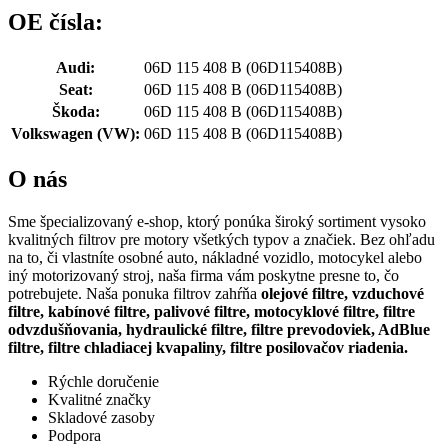
OE čísla:
Audi:
06D 115 408 B
(06D115408B)
Seat:
06D 115 408 B
(06D115408B)
Škoda:
06D 115 408 B
(06D115408B)
Volkswagen (VW):
06D 115 408 B
(06D115408B)
O nás
Sme špecializovaný e-shop, ktorý ponúka široký sortiment vysoko
kvalitných filtrov pre motory všetkých typov a značiek. Bez ohľadu
na to, či vlastníte osobné auto, nákladné vozidlo, motocykel alebo
iný motorizovaný stroj, naša firma vám poskytne presne to, čo
potrebujete. Naša ponuka filtrov zahŕňa
olejové filtre, vzduchové
filtre, kabínové filtre, palivové filtre, motocyklové filtre, filtre
odvzdušňovania, hydraulické filtre, filtre prevodoviek, AdBlue
filtre, filtre chladiacej kvapaliny, filtre posilovačov riadenia.
Rýchle doručenie
Kvalitné značky
Skladové zasoby
Podpora