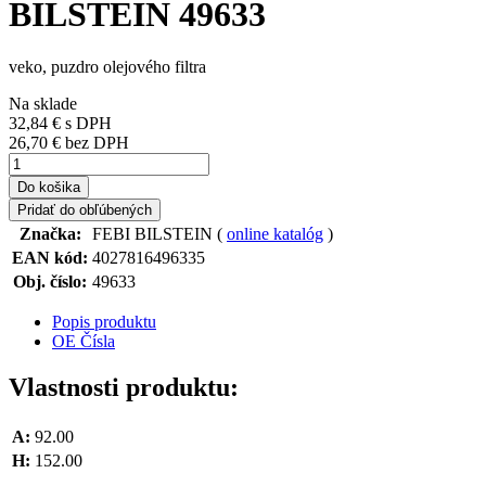
BILSTEIN 49633
veko, puzdro olejového filtra
Na sklade
32,84 €
s DPH
26,70 € bez DPH
Do košika
Pridať do obľúbených
Značka:
FEBI BILSTEIN (
online katalóg
)
EAN kód:
4027816496335
Obj. číslo:
49633
Popis produktu
OE Čísla
Vlastnosti produktu:
A:
92.00
H:
152.00