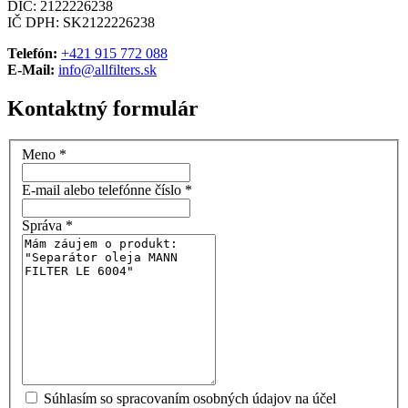
DIČ: 2122226238
IČ DPH: SK2122226238
Telefón:
+421 915 772 088
E-Mail:
info@allfilters.sk
Kontaktný formulár
Meno
*
E-mail alebo telefónne číslo
*
Správa
*
Súhlasím so spracovaním osobných údajov na účel