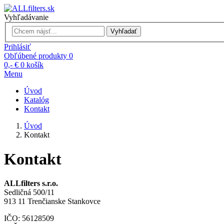
Vyhľadávanie
Vyhľadať
Prihlásiť
Obľúbené produkty
0
0,- €
0
košík
Menu
Úvod
Katalóg
Kontakt
Úvod
Kontakt
Kontakt
ALLfilters s.r.o.
Sedličná 500/11
913 11 Trenčianske Stankovce
IČO: 56128509