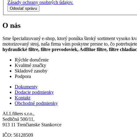
Zásady ochrany osobných údajov.
Odoslať správu
O nás
Sme špecializovaný e-shop, ktorý ponúka široký sortiment vysoko kval
motorizovaný stroj, naša firma vám poskytne presne to, čo potrebujet
hydraulické filtre, filtre prevodoviek, AdBlue filtre, filtre chladia
Rýchle doručenie
Kvalitné značky
Skladové zasoby
Podpora
Dokumenty
Dodacie podmienky
Kontakt
Obchodné podmienky
ALLfilters s.r.o.,
Sedličná 500/11,
913 11 Trenčianske Stankovce
IČO: 56128509