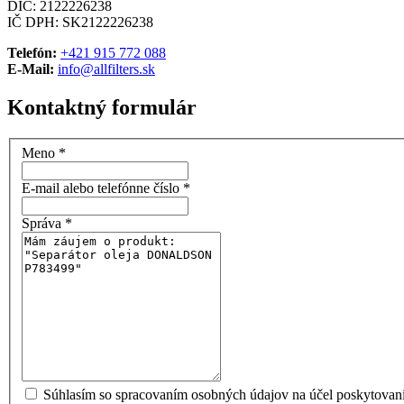
DIČ: 2122226238
IČ DPH: SK2122226238
Telefón:
+421 915 772 088
E-Mail:
info@allfilters.sk
Kontaktný formulár
Meno
*
E-mail alebo telefónne číslo
*
Správa
*
Súhlasím so spracovaním osobných údajov na účel poskytovani