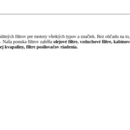
itných filtrov pre motory všetkých typov a značiek. Bez ohľadu na to, 
e. Naša ponuka filtrov zahŕňa
olejové filtre, vzduchové filtre, kabínov
cej kvapaliny, filtre posilovačov riadenia.