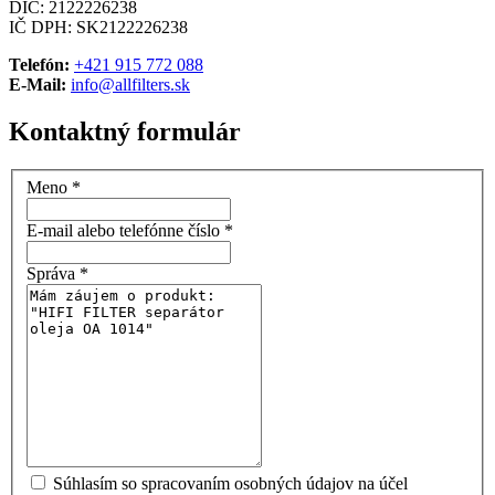
DIČ: 2122226238
IČ DPH: SK2122226238
Telefón:
+421 915 772 088
E-Mail:
info@allfilters.sk
Kontaktný formulár
Meno
*
E-mail alebo telefónne číslo
*
Správa
*
Súhlasím so spracovaním osobných údajov na účel