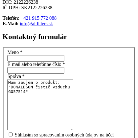
DIČ: 2122226238
IČ DPH: SK2122226238
Telefón:
+421 915 772 088
E-Mail:
info@allfilters.sk
Kontaktný formulár
Meno
*
E-mail alebo telefónne číslo
*
Správa
*
Súhlasím so spracovaním osobných údajov na účel