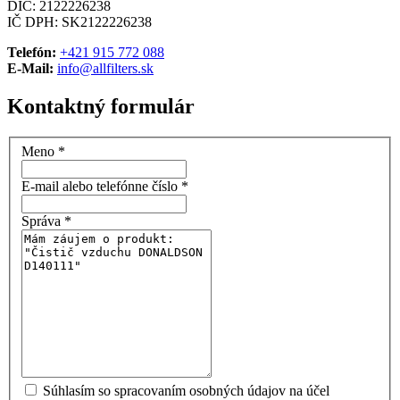
DIČ: 2122226238
IČ DPH: SK2122226238
Telefón:
+421 915 772 088
E-Mail:
info@allfilters.sk
Kontaktný formulár
Meno
*
E-mail alebo telefónne číslo
*
Správa
*
Súhlasím so spracovaním osobných údajov na účel