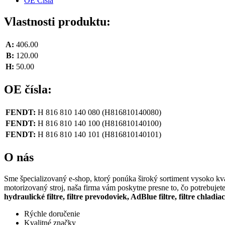
OE Čísla
Vlastnosti produktu:
A:
406.00
B:
120.00
H:
50.00
OE čísla:
FENDT:
H 816 810 140 080
(H816810140080)
FENDT:
H 816 810 140 100
(H816810140100)
FENDT:
H 816 810 140 101
(H816810140101)
O nás
Sme špecializovaný e-shop, ktorý ponúka široký sortiment vysoko kval
motorizovaný stroj, naša firma vám poskytne presne to, čo potrebujet
hydraulické filtre, filtre prevodoviek, AdBlue filtre, filtre chladia
Rýchle doručenie
Kvalitné značky