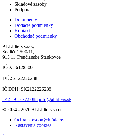
Skladové zasoby
Podpora
Dokumenty
Dodacie podmienky
Kontakt
Obchodné podmienky
ALLfilters s.r.o.,
Sedličná 500/11,
913 11 Trenčianske Stankovce
IČO: 56128509
DIČ: 2122226238
IČ DPH: SK2122226238
+421 915 772 088
info@allfilters.sk
© 2024 - 2026 ALLfilters s.r.o.
Ochrana osobných údajov
Nastavenia cookies