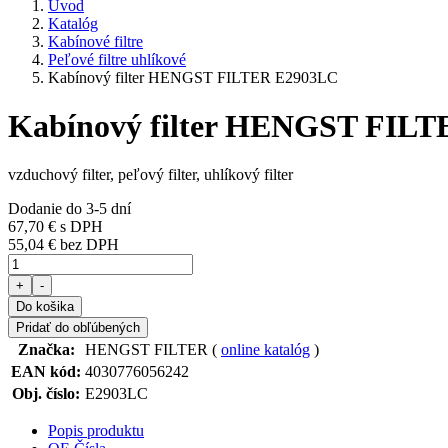
Úvod
Katalóg
Kabínové filtre
Peľové filtre uhlíkové
Kabínový filter HENGST FILTER E2903LC
Kabínový filter HENGST FIL
vzduchový filter, peľový filter, uhlíkový filter
Dodanie do 3-5 dní
67,70 €
s DPH
55,04 € bez DPH
+
-
Do košika
Pridať do obľúbených
Značka:
HENGST FILTER (
online katalóg
)
EAN kód:
4030776056242
Obj. číslo:
E2903LC
Popis produktu