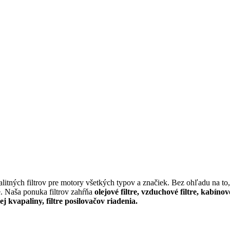
itných filtrov pre motory všetkých typov a značiek. Bez ohľadu na to, 
e. Naša ponuka filtrov zahŕňa
olejové filtre, vzduchové filtre, kabínov
cej kvapaliny, filtre posilovačov riadenia.