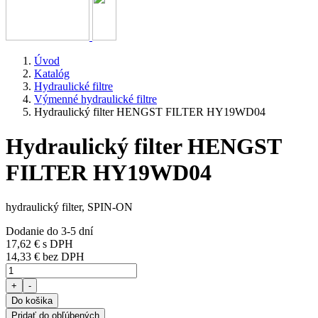
Úvod
Katalóg
Hydraulické filtre
Výmenné hydraulické filtre
Hydraulický filter HENGST FILTER HY19WD04
Hydraulický filter HENGST
FILTER HY19WD04
hydraulický filter, SPIN-ON
Dodanie do 3-5 dní
17,62 €
s DPH
14,33 € bez DPH
+
-
Do košika
Pridať do obľúbených