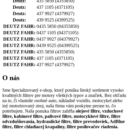
Deutz:
435 5850
(4355850)
Deutz:
437 1105
(4371105)
Deutz:
437 9927
(4379927)
Deutz:
439 9525
(4399525)
DEUTZ FAHR:
0435 5850
(04355850)
DEUTZ FAHR:
0437 1105
(04371105)
DEUTZ FAHR:
0437 9927
(04379927)
DEUTZ FAHR:
0439 9525
(04399525)
DEUTZ FAHR:
435 5850
(4355850)
DEUTZ FAHR:
437 1105
(4371105)
DEUTZ FAHR:
437 9927
(4379927)
O nás
Sme špecializovaný e-shop, ktorý ponúka široký sortiment vysoko
kvalitných filtrov pre motory všetkých typov a značiek. Bez ohľadu
na to, či vlastníte osobné auto, nákladné vozidlo, motocykel alebo
iný motorizovaný stroj, naša firma vám poskytne presne to, čo
potrebujete. Naša ponuka filtrov zahŕňa
olejové filtre, vzduchové
filtre, kabínové filtre, palivové filtre, motocyklové filtre, filtre
odvzdušňovania, hydraulické filtre, filtre prevodoviek, AdBlue
filtre, filtre chladiacej kvapaliny, filtre posilovačov riadenia.