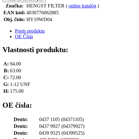
Značka:
HENGST FILTER (
online katalóg
)
EAN kód:
4030776062885
Obj. číslo:
HY19WD04
Popis produktu
OE Čísla
Vlastnosti produktu:
A:
94.00
B:
63.00
C:
72.00
G:
1-12 UNF
H:
175.00
OE čísla:
Deutz:
0437 1105
(04371105)
Deutz:
0437 9927
(04379927)
Deutz:
0439 9525
(04399525)