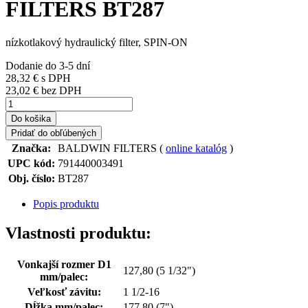
FILTERS BT287
nízkotlakový hydraulický filter, SPIN-ON
Dodanie do 3-5 dní
28,32 €
s DPH
23,02 € bez DPH
Do košika
Pridať do obľúbených
Značka:
BALDWIN FILTERS (
online katalóg
)
UPC kód:
791440003491
Obj. číslo:
BT287
Popis produktu
Vlastnosti produktu:
Vonkajší rozmer D1
127,80 (5 1/32")
mm/palec:
Veľkosť závitu:
1 1/2-16
Dĺžka mm/palec:
177,80 (7")