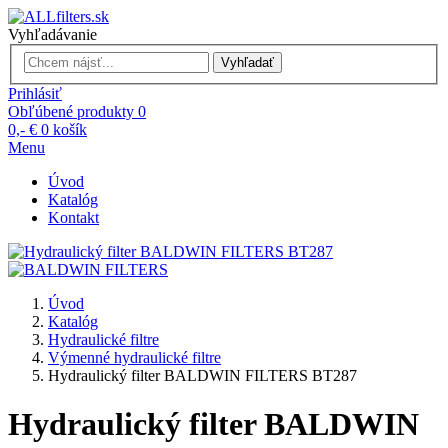
Vyhľadávanie
Vyhľadať
Prihlásiť
Obľúbené produkty
0
0,- €
0
košík
Menu
Úvod
Katalóg
Kontakt
Úvod
Katalóg
Hydraulické filtre
Výmenné hydraulické filtre
Hydraulický filter BALDWIN FILTERS BT287
Hydraulický filter BALDWIN