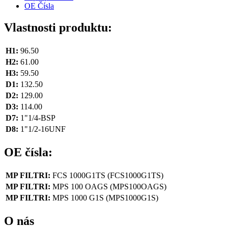
OE Čísla
Vlastnosti produktu:
H1:
96.50
H2:
61.00
H3:
59.50
D1:
132.50
D2:
129.00
D3:
114.00
D7:
1"1/4-BSP
D8:
1"1/2-16UNF
OE čísla:
MP FILTRI:
FCS 1000G1TS
(FCS1000G1TS)
MP FILTRI:
MPS 100 OAGS
(MPS100OAGS)
MP FILTRI:
MPS 1000 G1S
(MPS1000G1S)
O nás