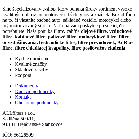
Sme špecializovaný e-shop, ktorý ponúka široký sortiment vysoko
kvalitných filtrov pre motory všetkých typov a značiek. Bez ohľadu
na to, či vlastníte osobné auto, nákladné vozidlo, motocykel alebo
iný motorizovaný stroj, naša firma vám poskytne presne to, čo
potrebujete. Naša ponuka filtrov zahŕňa
olejové filtre, vzduchové
filtre, kabínové filtre, palivové filtre, motocyklové filtre, filtre
odvzdušňovania, hydraulické filtre, filtre prevodoviek, AdBlue
filtre, filtre chladiacej kvapaliny, filtre posilovačov riadenia.
Rýchle doručenie
Kvalitné značky
Skladové zasoby
Podpora
Dokumenty
Dodacie podmienky
Kontakt
Obchodné podmienky
ALLfilters s.r.o.,
Sedličná 500/11,
913 11 Trenčianske Stankovce
IČO: 56128509