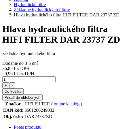
Hydraulické filtre
Základne hydraulických filtrov
Hlava hydraulického filtra HIFI FILTER DAR 23737 ZD
Hlava hydraulického filtra
HIFI FILTER DAR 23737 ZD
základňa hydraulického filtra
Dodanie do 3-5 dní
36,85 €
s DPH
29,96 € bez DPH
+
-
Do košika
Pridať do obľúbených
Značka:
HIFI FILTER (
online katalóg
)
EAN kód:
3661200249032
Obj. číslo:
DAR23737ZD
Popis produktu