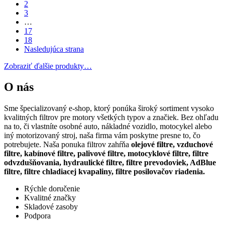
2
3
…
17
18
Nasledujúca strana
Zobraziť ďalšie produkty…
O nás
Sme špecializovaný e-shop, ktorý ponúka široký sortiment vysoko
kvalitných filtrov pre motory všetkých typov a značiek. Bez ohľadu
na to, či vlastníte osobné auto, nákladné vozidlo, motocykel alebo
iný motorizovaný stroj, naša firma vám poskytne presne to, čo
potrebujete. Naša ponuka filtrov zahŕňa
olejové filtre, vzduchové
filtre, kabínové filtre, palivové filtre, motocyklové filtre, filtre
odvzdušňovania, hydraulické filtre, filtre prevodoviek, AdBlue
filtre, filtre chladiacej kvapaliny, filtre posilovačov riadenia.
Rýchle doručenie
Kvalitné značky
Skladové zasoby
Podpora