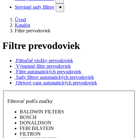
Servisné sady filtrov
⯇
Úvod
Katalóg
Filtre prevodoviek
Filtre prevodoviek
Filtračné vložky prevodoviek
Výmenné filtre prevodoviek
Filtre automatických prevodoviek
Sady filtrov automatických prevodoviek
Olejové vane automatických prevodoviek
Filtrovať podľa značky
BALDWIN FILTERS
BOSCH
DONALDSON
FEBI BILSTEIN
FILTRON