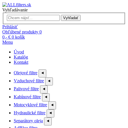
Vyhľadávanie
Vyhľadať
Prihlásiť
Obľúbené produkty
0
0,- €
0
košík
Menu
Úvod
Katalóg
Kontakt
Olejové filtre
⯇
Vzduchové filtre
⯇
Palivové filtre
⯇
Kabínové filtre
⯇
Motocyklové filtre
⯇
Hydraulické filtre
⯇
Separátory oleja
⯇
AdBlue filtre