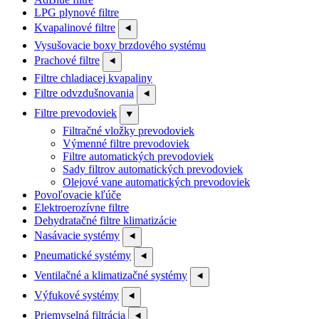
LPG plynové filtre
Kvapalinové filtre
⯇
Vysušovacie boxy brzdového systému
Prachové filtre
⯇
Filtre chladiacej kvapaliny
Filtre odvzdušnovania
⯇
Filtre prevodoviek
⯆
Filtračné vložky prevodoviek
Výmenné filtre prevodoviek
Filtre automatických prevodoviek
Sady filtrov automatických prevodoviek
Olejové vane automatických prevodoviek
Povoľovacie kľúče
Elektroerozívne filtre
Dehydratačné filtre klimatizácie
Nasávacie systémy
⯇
Pneumatické systémy
⯇
Ventilačné a klimatizačné systémy
⯇
Výfukové systémy
⯇
Priemyselná filtrácia
⯇