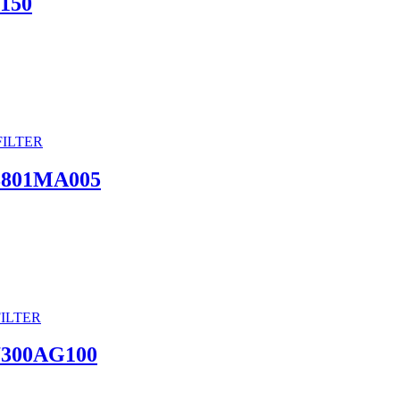
0150
68801MA005
87300AG100