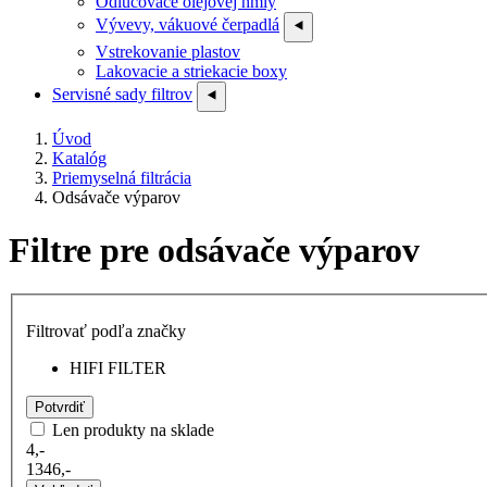
Odlučovače olejovej hmly
Vývevy, vákuové čerpadlá
⯇
Vstrekovanie plastov
Lakovacie a striekacie boxy
Servisné sady filtrov
⯇
Úvod
Katalóg
Priemyselná filtrácia
Odsávače výparov
Filtre pre odsávače výparov
Filtrovať podľa značky
HIFI FILTER
Potvrdiť
Len produkty na sklade
4,-
1346,-