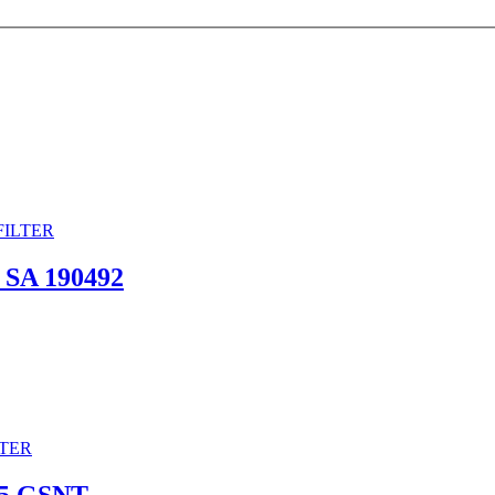
 SA 190492
35 GSNT