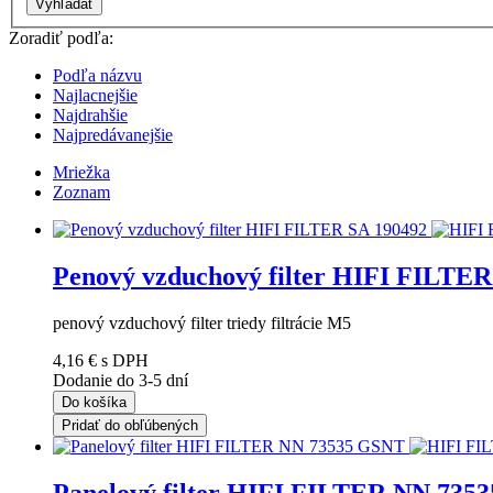
Vyhľadať
Zoradiť podľa:
Podľa názvu
Najlacnejšie
Najdrahšie
Najpredávanejšie
Mriežka
Zoznam
Penový vzduchový filter HIFI FILTER
penový vzduchový filter triedy filtrácie M5
4,16 €
s DPH
Dodanie do 3-5 dní
Do košíka
Pridať do obľúbených
Panelový filter HIFI FILTER NN 735