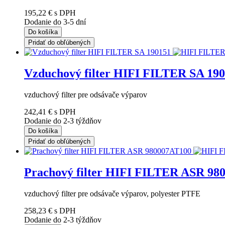
195,22 €
s DPH
Dodanie do 3-5 dní
Do košíka
Pridať do obľúbených
Vzduchový filter HIFI FILTER SA 19
vzduchový filter pre odsávače výparov
242,41 €
s DPH
Dodanie do 2-3 týždňov
Do košíka
Pridať do obľúbených
Prachový filter HIFI FILTER ASR 98
vzduchový filter pre odsávače výparov, polyester PTFE
258,23 €
s DPH
Dodanie do 2-3 týždňov