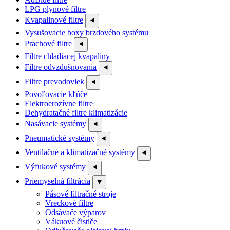
LPG plynové filtre
Kvapalinové filtre
⯇
Vysušovacie boxy brzdového systému
Prachové filtre
⯇
Filtre chladiacej kvapaliny
Filtre odvzdušnovania
⯇
Filtre prevodoviek
⯇
Povoľovacie kľúče
Elektroerozívne filtre
Dehydratačné filtre klimatizácie
Nasávacie systémy
⯇
Pneumatické systémy
⯇
Ventilačné a klimatizačné systémy
⯇
Výfukové systémy
⯇
Priemyselná filtrácia
⯆
Pásové filtračné stroje
Vreckové filtre
Odsávače výparov
Vákuové čističe