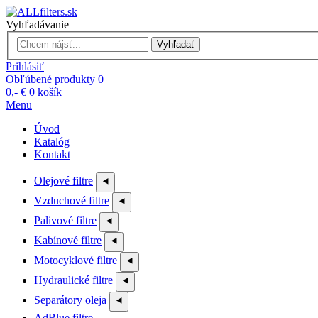
Vyhľadávanie
Vyhľadať
Prihlásiť
Obľúbené produkty
0
0,- €
0
košík
Menu
Úvod
Katalóg
Kontakt
Olejové filtre
⯇
Vzduchové filtre
⯇
Palivové filtre
⯇
Kabínové filtre
⯇
Motocyklové filtre
⯇
Hydraulické filtre
⯇
Separátory oleja
⯇
AdBlue filtre