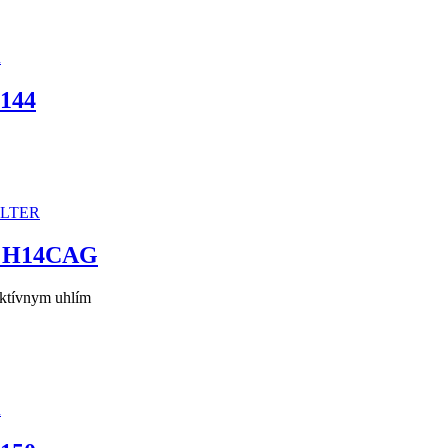
0144
89 H14CAG
aktívnym uhlím