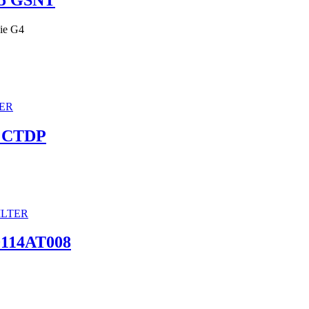
cie G4
5 CTDP
0114AT008