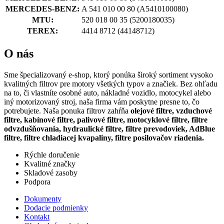
MERCEDES-BENZ:
A 541 010 00 80
(A5410100080)
MTU:
520 018 00 35
(5200180035)
TEREX:
4414 8712
(44148712)
O nás
Sme špecializovaný e-shop, ktorý ponúka široký sortiment vysoko
kvalitných filtrov pre motory všetkých typov a značiek. Bez ohľadu
na to, či vlastníte osobné auto, nákladné vozidlo, motocykel alebo
iný motorizovaný stroj, naša firma vám poskytne presne to, čo
potrebujete. Naša ponuka filtrov zahŕňa
olejové filtre, vzduchové
filtre, kabínové filtre, palivové filtre, motocyklové filtre, filtre
odvzdušňovania, hydraulické filtre, filtre prevodoviek, AdBlue
filtre, filtre chladiacej kvapaliny, filtre posilovačov riadenia.
Rýchle doručenie
Kvalitné značky
Skladové zasoby
Podpora
Dokumenty
Dodacie podmienky
Kontakt