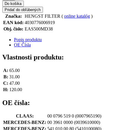
Do košika
Pridať do obľúbených
Značka:
HENGST FILTER (
online katalóg
)
EAN kód:
4030776006919
Obj. číslo:
EAS500MD38
Popis produktu
OE Čísla
Vlastnosti produktu:
A:
65.00
B:
31.00
C:
47.00
H:
120.00
OE čísla:
CLAAS:
00 0796 519 0
(0007965190)
MERCEDES-BENZ:
00 3961 0000
(0039610000)
MERCEDES-BENZ:
541 010 00 80
(5410100080)