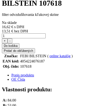
BILSTEIN 107618
filter odvzdušňovania kľukovej skrine
Na sklade
16,62 €
s DPH
13,51 € bez DPH
+
-
Do košika
Pridať do obľúbených
Značka:
FEBI BILSTEIN (
online katalóg
)
EAN kód:
4054224076187
Obj. číslo:
107618
Popis produktu
OE Čísla
Vlastnosti produktu:
A:
84.00
B:
53.00