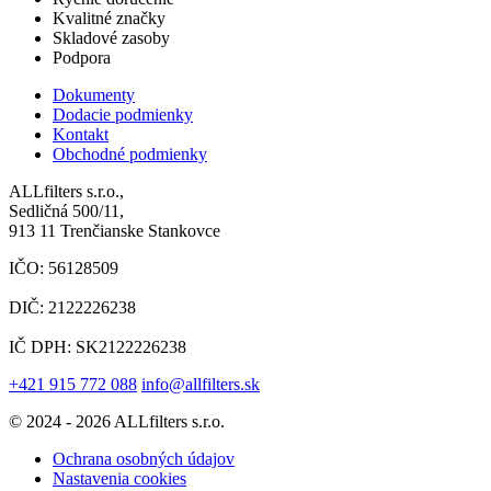
Kvalitné značky
Skladové zasoby
Podpora
Dokumenty
Dodacie podmienky
Kontakt
Obchodné podmienky
ALLfilters s.r.o.,
Sedličná 500/11,
913 11 Trenčianske Stankovce
IČO: 56128509
DIČ: 2122226238
IČ DPH: SK2122226238
+421 915 772 088
info@allfilters.sk
© 2024 - 2026 ALLfilters s.r.o.
Ochrana osobných údajov
Nastavenia cookies