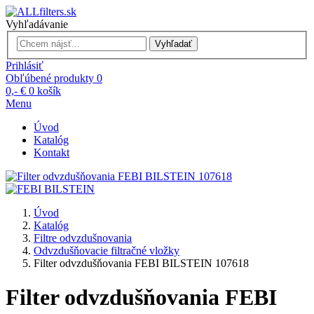
Vyhľadávanie
Vyhľadať
Prihlásiť
Obľúbené produkty
0
0,- €
0
košík
Menu
Úvod
Katalóg
Kontakt
Úvod
Katalóg
Filtre odvzdušnovania
Odvzdušňovacie filtračné vložky
Filter odvzdušňovania FEBI BILSTEIN 107618
Filter odvzdušňovania FEBI