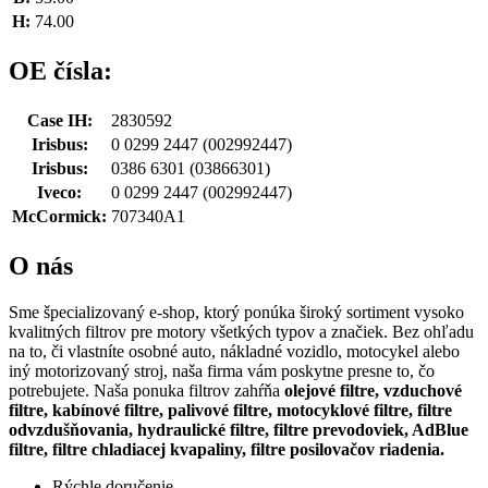
H:
74.00
OE čísla:
Case IH:
2830592
Irisbus:
0 0299 2447
(002992447)
Irisbus:
0386 6301
(03866301)
Iveco:
0 0299 2447
(002992447)
McCormick:
707340A1
O nás
Sme špecializovaný e-shop, ktorý ponúka široký sortiment vysoko
kvalitných filtrov pre motory všetkých typov a značiek. Bez ohľadu
na to, či vlastníte osobné auto, nákladné vozidlo, motocykel alebo
iný motorizovaný stroj, naša firma vám poskytne presne to, čo
potrebujete. Naša ponuka filtrov zahŕňa
olejové filtre, vzduchové
filtre, kabínové filtre, palivové filtre, motocyklové filtre, filtre
odvzdušňovania, hydraulické filtre, filtre prevodoviek, AdBlue
filtre, filtre chladiacej kvapaliny, filtre posilovačov riadenia.
Rýchle doručenie