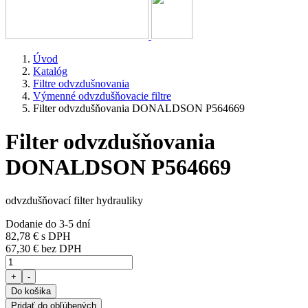
Úvod
Katalóg
Filtre odvzdušnovania
Výmenné odvzdušňovacie filtre
Filter odvzdušňovania DONALDSON P564669
Filter odvzdušňovania
DONALDSON P564669
odvzdušňovací filter hydrauliky
Dodanie do 3-5 dní
82,78 €
s DPH
67,30 € bez DPH
+
-
Do košika
Pridať do obľúbených