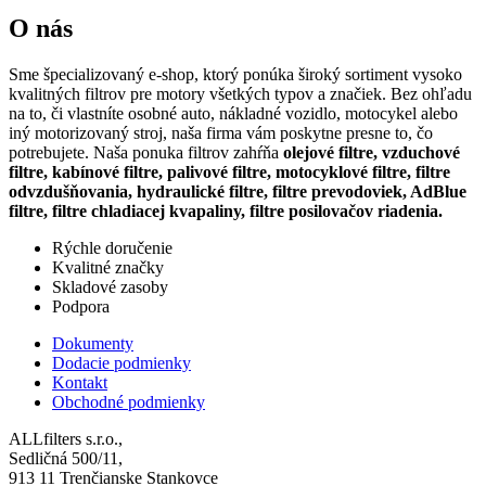
O nás
Sme špecializovaný e-shop, ktorý ponúka široký sortiment vysoko
kvalitných filtrov pre motory všetkých typov a značiek. Bez ohľadu
na to, či vlastníte osobné auto, nákladné vozidlo, motocykel alebo
iný motorizovaný stroj, naša firma vám poskytne presne to, čo
potrebujete. Naša ponuka filtrov zahŕňa
olejové filtre, vzduchové
filtre, kabínové filtre, palivové filtre, motocyklové filtre, filtre
odvzdušňovania, hydraulické filtre, filtre prevodoviek, AdBlue
filtre, filtre chladiacej kvapaliny, filtre posilovačov riadenia.
Rýchle doručenie
Kvalitné značky
Skladové zasoby
Podpora
Dokumenty
Dodacie podmienky
Kontakt
Obchodné podmienky
ALLfilters s.r.o.,
Sedličná 500/11,
913 11 Trenčianske Stankovce