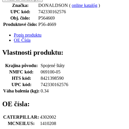
Značka:
DONALDSON (
online katalóg
)
UPC kód:
742330162576
Obj. číslo:
P564669
Produktové číslo:
P56-4669
Popis produktu
OE Čísla
Vlastnosti produktu:
Krajina pôvodu:
Spojené štáty
NMFC kód:
069100-05
HTS kód:
8421398590
UPC kód:
742330162576
Váha balenia (kg):
0.34
OE čísla:
CATERPILLAR:
4302002
MCNEILUS:
1410208