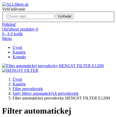
Vyhľadávanie
Vyhľadať
Prihlásiť
Obľúbené produkty
0
0,- €
0
košík
Menu
Úvod
Katalóg
Kontakt
Úvod
Katalóg
Filtre prevodoviek
Sady filtrov automatických prevodoviek
Filter automatickej prevodovky HENGST FILTER E120H
Filter automatickej