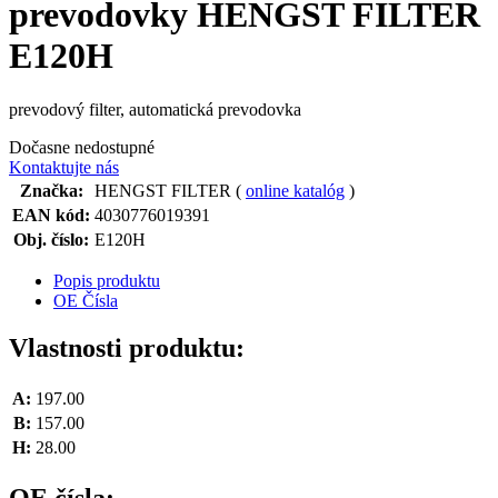
prevodovky HENGST FILTER
E120H
prevodový filter, automatická prevodovka
Dočasne nedostupné
Kontaktujte nás
Značka:
HENGST FILTER (
online katalóg
)
EAN kód:
4030776019391
Obj. číslo:
E120H
Popis produktu
OE Čísla
Vlastnosti produktu:
A:
197.00
B:
157.00
H:
28.00