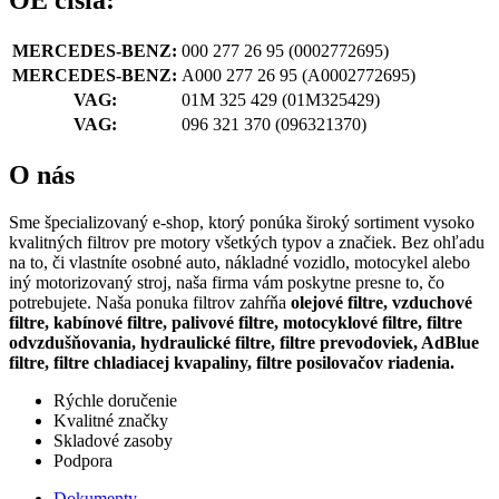
OE čísla:
MERCEDES-BENZ:
000 277 26 95
(0002772695)
MERCEDES-BENZ:
A000 277 26 95
(A0002772695)
VAG:
01M 325 429
(01M325429)
VAG:
096 321 370
(096321370)
O nás
Sme špecializovaný e-shop, ktorý ponúka široký sortiment vysoko
kvalitných filtrov pre motory všetkých typov a značiek. Bez ohľadu
na to, či vlastníte osobné auto, nákladné vozidlo, motocykel alebo
iný motorizovaný stroj, naša firma vám poskytne presne to, čo
potrebujete. Naša ponuka filtrov zahŕňa
olejové filtre, vzduchové
filtre, kabínové filtre, palivové filtre, motocyklové filtre, filtre
odvzdušňovania, hydraulické filtre, filtre prevodoviek, AdBlue
filtre, filtre chladiacej kvapaliny, filtre posilovačov riadenia.
Rýchle doručenie
Kvalitné značky
Skladové zasoby
Podpora
Dokumenty