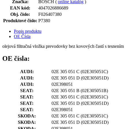
Značka:
BOSCH (
online katalóg
)
EAN kód:
4047026886689
Obj. číslo:
F026407380
Produktové číslo:
P7380
Popis produktu
OE Čísla
olejová filtračná vložka prevodovky bez kovových častí s tesnením
OE čísla:
AUDI:
02E 305 051 C
(02E305051C)
AUDI:
02E 305 051 D
(02E305051D)
AUDI:
02E398051
SEAT:
02E 305 051 B
(02E305051B)
SEAT:
02E 305 051 C
(02E305051C)
SEAT:
02E 305 051 D
(02E305051D)
SEAT:
02E398051
SKODA:
02E 305 051 C
(02E305051C)
SKODA:
02E 305 051 D
(02E305051D)
SKODA:
02E398051