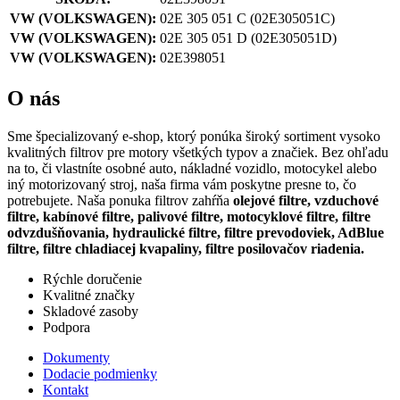
VW (VOLKSWAGEN):
02E 305 051 C
(02E305051C)
VW (VOLKSWAGEN):
02E 305 051 D
(02E305051D)
VW (VOLKSWAGEN):
02E398051
O nás
Sme špecializovaný e-shop, ktorý ponúka široký sortiment vysoko
kvalitných filtrov pre motory všetkých typov a značiek. Bez ohľadu
na to, či vlastníte osobné auto, nákladné vozidlo, motocykel alebo
iný motorizovaný stroj, naša firma vám poskytne presne to, čo
potrebujete. Naša ponuka filtrov zahŕňa
olejové filtre, vzduchové
filtre, kabínové filtre, palivové filtre, motocyklové filtre, filtre
odvzdušňovania, hydraulické filtre, filtre prevodoviek, AdBlue
filtre, filtre chladiacej kvapaliny, filtre posilovačov riadenia.
Rýchle doručenie
Kvalitné značky
Skladové zasoby
Podpora
Dokumenty
Dodacie podmienky
Kontakt