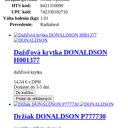
HTS kód:
8421310090
UPC kód:
742330182710
Váha balenia (kg):
1.01
Prevedenie:
Radialseal
Dažďová krytka DONALDSON
H001377
dažďová krytka
14,54 €
s DPH
Dodanie do 3-5 dní
Do košíka
Pridať do obľúbených
Držiak DONALDSON P777730