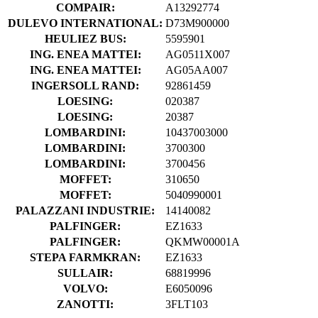
COMPAIR:
A13292774
DULEVO INTERNATIONAL:
D73M900000
HEULIEZ BUS:
5595901
ING. ENEA MATTEI:
AG0511X007
ING. ENEA MATTEI:
AG05AA007
INGERSOLL RAND:
92861459
LOESING:
020387
LOESING:
20387
LOMBARDINI:
10437003000
LOMBARDINI:
3700300
LOMBARDINI:
3700456
MOFFET:
310650
MOFFET:
5040990001
PALAZZANI INDUSTRIE:
14140082
PALFINGER:
EZ1633
PALFINGER:
QKMW00001A
STEPA FARMKRAN:
EZ1633
SULLAIR:
68819996
VOLVO:
E6050096
ZANOTTI:
3FLT103