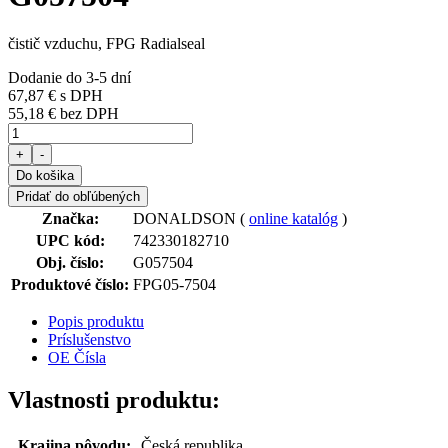
čistič vzduchu, FPG Radialseal
Dodanie do 3-5 dní
67,87 €
s DPH
55,18 € bez DPH
+
-
Do košika
Pridať do obľúbených
Značka:
DONALDSON (
online katalóg
)
UPC kód:
742330182710
Obj. číslo:
G057504
Produktové číslo:
FPG05-7504
Popis produktu
Príslušenstvo
OE Čísla
Vlastnosti produktu:
Krajina pôvodu:
Česká republika