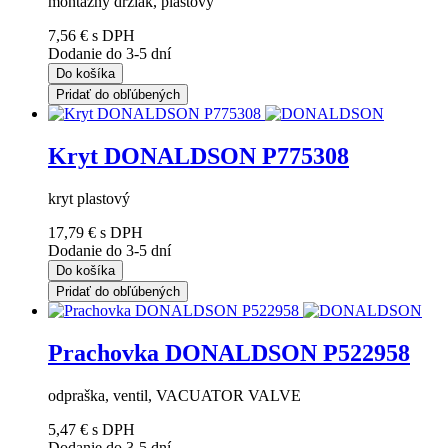
montážny držiak, plastový
7,56 €
s DPH
Dodanie do 3-5 dní
Do košíka
Pridať do obľúbených
Kryt DONALDSON P775308
kryt plastový
17,79 €
s DPH
Dodanie do 3-5 dní
Do košíka
Pridať do obľúbených
Prachovka DONALDSON P522958
odpraška, ventil, VACUATOR VALVE
5,47 €
s DPH
Dodanie do 3-5 dní