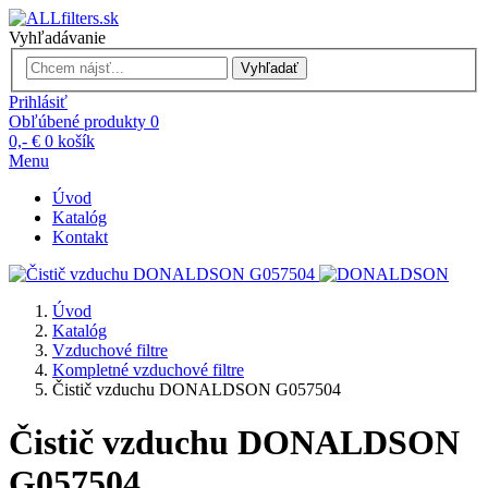
Vyhľadávanie
Vyhľadať
Prihlásiť
Obľúbené produkty
0
0,- €
0
košík
Menu
Úvod
Katalóg
Kontakt
Úvod
Katalóg
Vzduchové filtre
Kompletné vzduchové filtre
Čistič vzduchu DONALDSON G057504
Čistič vzduchu DONALDSON
G057504