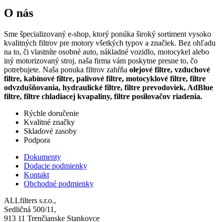
O nás
Sme špecializovaný e-shop, ktorý ponúka široký sortiment vysoko
kvalitných filtrov pre motory všetkých typov a značiek. Bez ohľadu
na to, či vlastníte osobné auto, nákladné vozidlo, motocykel alebo
iný motorizovaný stroj, naša firma vám poskytne presne to, čo
potrebujete. Naša ponuka filtrov zahŕňa
olejové filtre, vzduchové
filtre, kabínové filtre, palivové filtre, motocyklové filtre, filtre
odvzdušňovania, hydraulické filtre, filtre prevodoviek, AdBlue
filtre, filtre chladiacej kvapaliny, filtre posilovačov riadenia.
Rýchle doručenie
Kvalitné značky
Skladové zasoby
Podpora
Dokumenty
Dodacie podmienky
Kontakt
Obchodné podmienky
ALLfilters s.r.o.,
Sedličná 500/11,
913 11 Trenčianske Stankovce