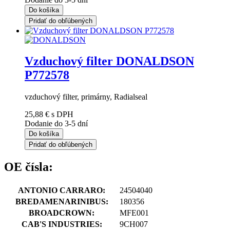
Do košíka
Pridať do obľúbených
Vzduchový filter DONALDSON
P772578
vzduchový filter, primárny, Radialseal
25,88 €
s DPH
Dodanie do 3-5 dní
Do košíka
Pridať do obľúbených
OE čísla:
ANTONIO CARRARO:
24504040
BREDAMENARINIBUS:
180356
BROADCROWN:
MFE001
CAB'S INDUSTRIES:
9CH007