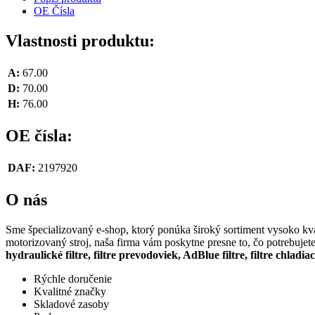
OE Čísla
Vlastnosti produktu:
A:
67.00
D:
70.00
H:
76.00
OE čísla:
DAF:
2197920
O nás
Sme špecializovaný e-shop, ktorý ponúka široký sortiment vysoko kval
motorizovaný stroj, naša firma vám poskytne presne to, čo potrebujet
hydraulické filtre, filtre prevodoviek, AdBlue filtre, filtre chladia
Rýchle doručenie
Kvalitné značky
Skladové zasoby