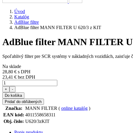
Úvod
Katalóg
AdBlue filtre
AdBlue filter MANN FILTER U 620/3 z KIT
AdBlue filter MANN FILTER U 
Spoľahlivý filter pre SCR systémy v nákladných vozidlách, zaisťuje 
Na sklade
28,80 €
s DPH
23,41 € bez DPH
+
-
Do košika
Pridať do obľúbených
Značka:
MANN FILTER (
online katalóg
)
EAN kód:
4011558658311
Obj. číslo:
U620/3zKIT
Popis produktu