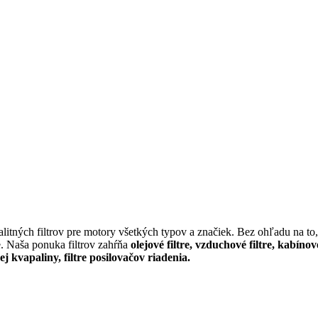
itných filtrov pre motory všetkých typov a značiek. Bez ohľadu na to, 
e. Naša ponuka filtrov zahŕňa
olejové filtre, vzduchové filtre, kabínov
cej kvapaliny, filtre posilovačov riadenia.