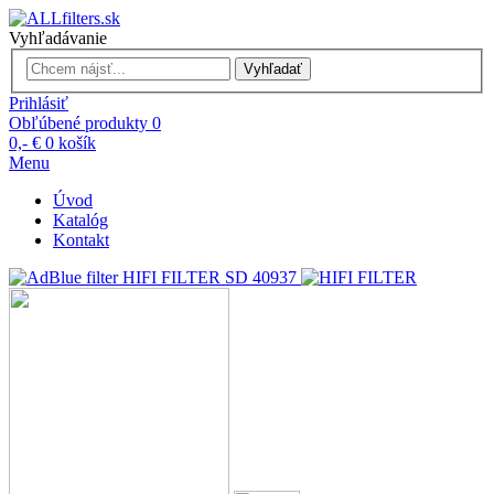
Vyhľadávanie
Vyhľadať
Prihlásiť
Obľúbené produkty
0
0,- €
0
košík
Menu
Úvod
Katalóg
Kontakt