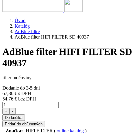
Úvod
Katalóg
AdBlue filtre
AdBlue filter HIFI FILTER SD 40937
AdBlue filter HIFI FILTER SD
40937
filter močoviny
Dodanie do 3-5 dní
67,36 €
s DPH
54,76 € bez DPH
+
-
Do košika
Pridať do obľúbených
Značka:
HIFI FILTER (
online katalóg
)