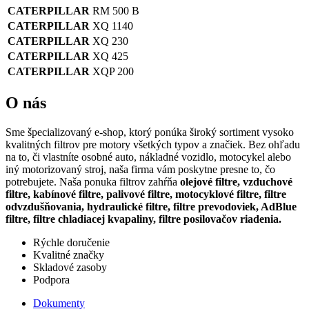
CATERPILLAR
RM 500 B
CATERPILLAR
XQ 1140
CATERPILLAR
XQ 230
CATERPILLAR
XQ 425
CATERPILLAR
XQP 200
O nás
Sme špecializovaný e-shop, ktorý ponúka široký sortiment vysoko
kvalitných filtrov pre motory všetkých typov a značiek. Bez ohľadu
na to, či vlastníte osobné auto, nákladné vozidlo, motocykel alebo
iný motorizovaný stroj, naša firma vám poskytne presne to, čo
potrebujete. Naša ponuka filtrov zahŕňa
olejové filtre, vzduchové
filtre, kabínové filtre, palivové filtre, motocyklové filtre, filtre
odvzdušňovania, hydraulické filtre, filtre prevodoviek, AdBlue
filtre, filtre chladiacej kvapaliny, filtre posilovačov riadenia.
Rýchle doručenie
Kvalitné značky
Skladové zasoby
Podpora
Dokumenty