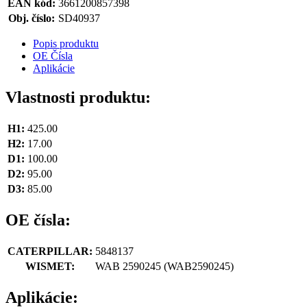
EAN kód:
3661200857398
Obj. číslo:
SD40937
Popis produktu
OE Čísla
Aplikácie
Vlastnosti produktu:
H1:
425.00
H2:
17.00
D1:
100.00
D2:
95.00
D3:
85.00
OE čísla:
CATERPILLAR:
5848137
WISMET:
WAB 2590245
(WAB2590245)
Aplikácie: